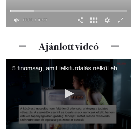
Ajánlott videó
5 finomság, amit lelkifurdalás nélkül ehetsz az esti filmnézés alatt
0
seconds