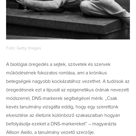
Fotó: Getty Images
A biológiai öregedés a sejtek, szövetek és szervek
működésének fokozatos romlása, ami a krónikus
betegségek nagyobb kockázatához vezethet. A tudósok az
öregedésnek ezt a típusát az epigenetikus órának nevezett
módszerrel, DNS-markerek segítségével mérik. „Csak
kevés tanulmány vizsgálta eddig, hogy egy szerettünk
elvesztése az életünk különböző szakaszaiban hogyan
befolyásolja ezeket a DNS-markereket” – magyarázta
Allison Aiello, a tanulmány vezető szerzője.