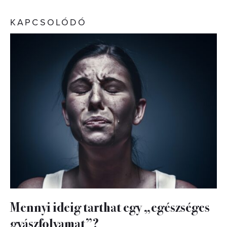
KAPCSOLÓDÓ
Mennyi ideig tarthat egy „egészséges
gyászfolyamat”?