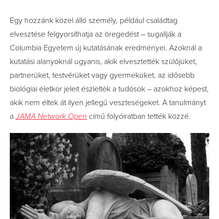
Egy hozzánk közel álló személy, például családtag
elvesztése felgyorsíthatja az öregedést – sugallják a
Columbia Egyetem új kutatásának eredményei. Azoknál a
kutatási alanyoknál ugyanis, akik elvesztették szülőjüket,
partnerüket, testvérüket vagy gyermeküket, az idősebb
biológiai életkor jeleit észlelték a tudósok – azokhoz képest,
akik nem éltek át ilyen jellegű veszteségeket. A tanulmányt
a
JAMA Network Open
című folyóiratban tették közzé.