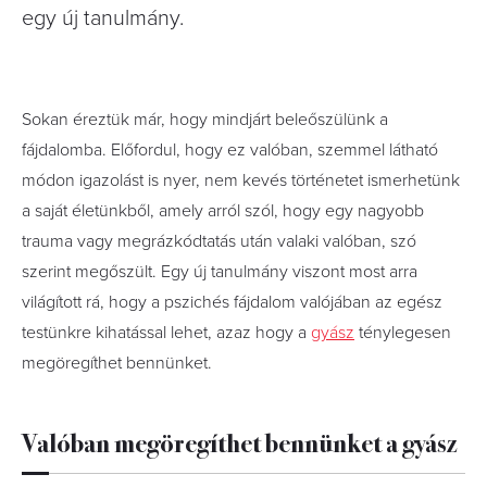
egy új tanulmány.
Sokan éreztük már, hogy mindjárt beleőszülünk a
fájdalomba. Előfordul, hogy ez valóban, szemmel látható
módon igazolást is nyer, nem kevés történetet ismerhetünk
a saját életünkből, amely arról szól, hogy egy nagyobb
trauma vagy megrázkódtatás után valaki valóban, szó
szerint megőszült. Egy új tanulmány viszont most arra
világított rá, hogy a pszichés fájdalom valójában az egész
testünkre kihatással lehet, azaz hogy a
gyász
ténylegesen
megöregíthet bennünket.
Valóban megöregíthet bennünket a gyász