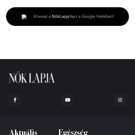
of
1
minute,
Kövesd a
NőkLapja.hu
-t a Google hírekben!
34
seconds
Aktuális
Egészség