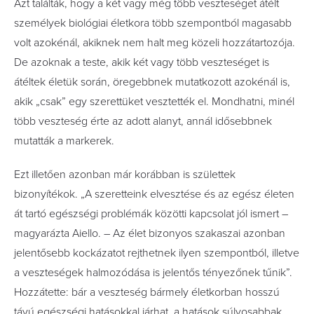
Azt találták, hogy a két vagy még több veszteséget átélt
személyek biológiai életkora több szempontból magasabb
volt azokénál, akiknek nem halt meg közeli hozzátartozója.
De azoknak a teste, akik két vagy több veszteséget is
átéltek életük során, öregebbnek mutatkozott azokénál is,
akik „csak” egy szerettüket vesztették el. Mondhatni, minél
több veszteség érte az adott alanyt, annál idősebbnek
mutatták a markerek.
Ezt illetően azonban már korábban is születtek
bizonyítékok. „A szeretteink elvesztése és az egész életen
át tartó egészségi problémák közötti kapcsolat jól ismert –
magyarázta Aiello. – Az élet bizonyos szakaszai azonban
jelentősebb kockázatot rejthetnek ilyen szempontból, illetve
a veszteségek halmozódása is jelentős tényezőnek tűnik”.
Hozzátette: bár a veszteség bármely életkorban hosszú
távú egészségi hatásokkal járhat, a hatások súlyosabbak