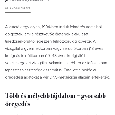
GALAMBOSI ESZTER
A kutatók egy olyan, 1994-ben indult felmérés adataiból
dolgoztak, ami a résztvevők életének alakulását
tinédzserkoruktól egészen felnőttkorukig követte. A
vizsgálat a gyermekkorban vagy serdülőkorban (18 éves
korig) és felnőttkorban (19–43 éves korig) átélt
veszteségeket vizsgálta. Valamint az ebben az időszakban
tapasztalt veszteségek számát is. Emellett a biológiai
öregedési adatokat a vér DNS-metilációja alapján értékelték.
Több és mélyebb fájdalom = gyorsabb
öregedés