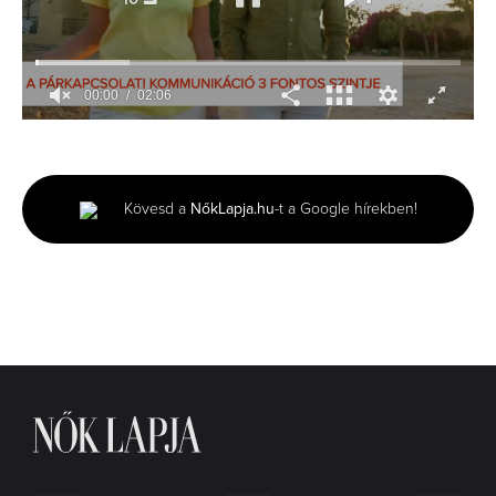
00:01
02:06
0
seconds
of
2
minutes,
Kövesd a
NőkLapja.hu
-t a Google hírekben!
6
seconds