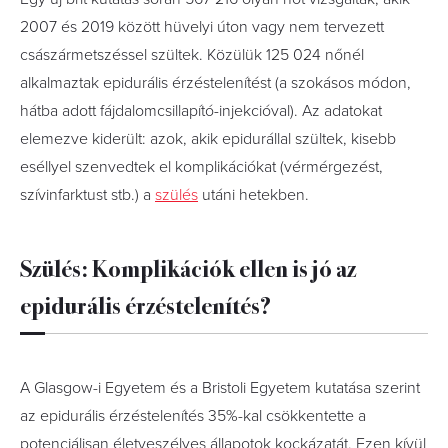
2007 és 2019 között hüvelyi úton vagy nem tervezett
császármetszéssel szültek. Közülük 125 024 nőnél
alkalmaztak epidurális érzéstelenítést (a szokásos módon,
hátba adott fájdalomcsillapító-injekcióval). Az adatokat
elemezve kiderült: azok, akik epidurállal szültek, kisebb
eséllyel szenvedtek el komplikációkat (vérmérgezést,
szívinfarktust stb.) a
szülés
utáni hetekben.
Szülés: Komplikációk ellen is jó az
epidurális érzéstelenítés?
A Glasgow-i Egyetem és a Bristoli Egyetem kutatása szerint
az epidurális érzéstelenítés 35%-kal csökkentette a
potenciálisan életveszélyes állapotok kockázatát. Ezen kívül