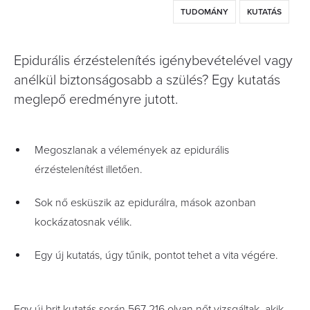
TUDOMÁNY
KUTATÁS
Epidurális érzéstelenítés igénybevételével vagy
anélkül biztonságosabb a szülés? Egy kutatás
meglepő eredményre jutott.
Megoszlanak a vélemények az epidurális
érzéstelenítést illetően.
Sok nő esküszik az epidurálra, mások azonban
kockázatosnak vélik.
Egy új kutatás, úgy tűnik, pontot tehet a vita végére.
Egy új brit kutatás során 567 216 olyan nőt vizsgáltak, akik