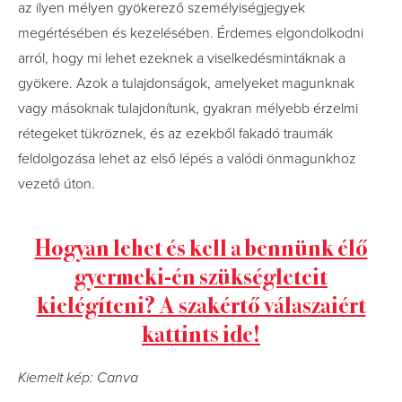
az ilyen mélyen gyökerező személyiségjegyek
megértésében és kezelésében. Érdemes elgondolkodni
arról, hogy mi lehet ezeknek a viselkedésmintáknak a
gyökere. Azok a tulajdonságok, amelyeket magunknak
vagy másoknak tulajdonítunk, gyakran mélyebb érzelmi
rétegeket tükröznek, és az ezekből fakadó traumák
feldolgozása lehet az első lépés a valódi önmagunkhoz
vezető úton.
Hogyan lehet és kell a bennünk élő
gyermeki-én szükségleteit
kielégíteni? A szakértő válaszaiért
kattints ide!
Kiemelt kép: Canva