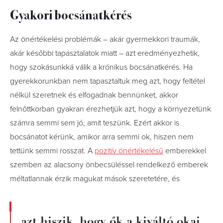
Gyakori bocsánatkérés
Az önértékelési problémák – akár gyermekkori traumák,
akár későbbi tapasztalatok miatt – azt eredményezhetik,
hogy szokásunkká válik a krónikus bocsánatkérés. Ha
gyerekkorunkban nem tapasztaltuk meg azt, hogy feltétel
nélkül szeretnek és elfogadnak bennünket, akkor
felnőttkorban gyakran érezhetjük azt, hogy a környezetünk
számra semmi sem jó, amit teszünk. Ezért akkor is
bocsánatot kérünk, amikor arra semmi ok, hiszen nem
tettünk semmi rosszat. A
pozitív önértékelésű
emberekkel
szemben az alacsony önbecsüléssel rendelkező emberek
méltatlannak érzik magukat mások szeretetére, és
azt hiszik, hogy ők a kiváltó okai