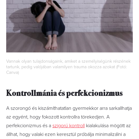
Vannak olyan tulajdonságaink, amiket a személyiségünk részének
tartunk, pedig valójában valamilyen trauma okozza azokat (Fotó:
Canva)
Kontrollmánia és perfekcionizmus
A szorongó és kiszámíthatatlan gyermekkor arra sarkallhatja
az egyént, hogy fokozott kontrollra törekedjen. A
perfekcionizmus és a
szigorú kontroll
kialakulása mögött az
állhat, hogy valaki ezen keresztül próbálja minimalizálni a