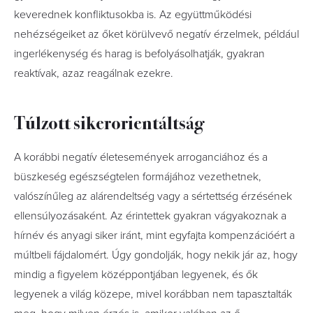
keverednek konfliktusokba is. Az együttműködési
nehézségeiket az őket körülvevő negatív érzelmek, például
ingerlékenység és harag is befolyásolhatják, gyakran
reaktívak, azaz reagálnak ezekre.
Túlzott sikerorientáltság
A korábbi negatív életesemények arroganciához és a
büszkeség egészségtelen formájához vezethetnek,
valószínűleg az alárendeltség vagy a sértettség érzésének
ellensúlyozásaként. Az érintettek gyakran vágyakoznak a
hírnév és anyagi siker iránt, mint egyfajta kompenzációért a
múltbeli fájdalomért. Úgy gondolják, hogy nekik jár az, hogy
mindig a figyelem középpontjában legyenek, és ők
legyenek a világ közepe, mivel korábban nem tapasztalták