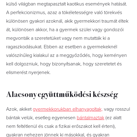
külső világban megtapasztalt kaotikus események hatását.
A perfekcionizmus, azaz a tökéletességre való törekvés
különösen gyakori azoknál, akik gyermekkori traumát éltek
át, különösen akkor, ha a gyermek szülei vagy gondozói
megvonták a szeretetüket vagy nem mutatták ki a
ragaszkodásukat. Ebben az esetben a gyermekeknél
valószínűleg kialakul az a meggyőződés, hogy keményen
kell dolgozniuk, hogy bizonyítsanak, hogy szeretetet és
elismerést nyerjenek.
Alacsony együttműködési készség
Azok, akiket
gyermekkorukban elhanyagoltak,
vagy rosszul
bántak velük, esetleg egyenesen
bántalmaztak
(ez alatt
nem feltétlenül és csak a fizikai erőszakot kell érteni),
gyakran nehezen jönnek ki másokkal, és gyakran