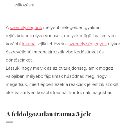
változásra.
A
személyiségünk
mélyebb rétegeiben gyakran
rejtőzködnek olyan vonások, melyek mögött valamilyen
korábbi
trauma
sejlik fel. Ezek a
személyiségjegyek
olykor
észrevétlenül meghatározzák viselkedésünket és
döntéseinket.
Lássuk, hogy melyik az az öt tulajdonság, amik mögött
valójában mélyebb fájdalmak húzódnak meg, hogy
megértsük, miért éppen ezek a reakciók jellemzik azokat,
akik valamilyen korábbi traumát hordoznak magukban.
A feldolgozatlan trauma 5 jele