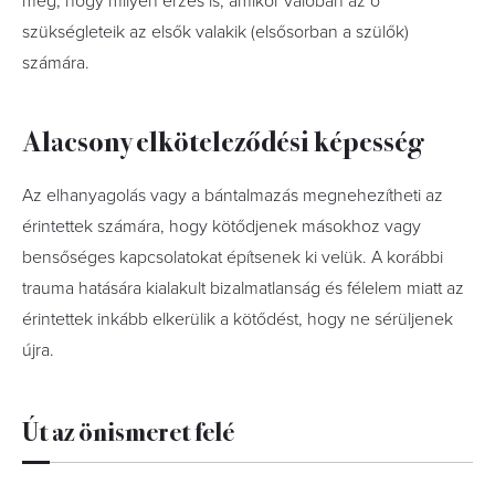
meg, hogy milyen érzés is, amikor valóban az ő
szükségleteik az elsők valakik (elsősorban a szülők)
számára.
Alacsony elköteleződési képesség
Az elhanyagolás vagy a bántalmazás megnehezítheti az
érintettek számára, hogy kötődjenek másokhoz vagy
bensőséges kapcsolatokat építsenek ki velük. A korábbi
trauma hatására kialakult bizalmatlanság és félelem miatt az
érintettek inkább elkerülik a kötődést, hogy ne sérüljenek
újra.
Út az önismeret felé