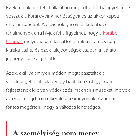
Ezek a reakciók tehát általában megérthetők, ha figyelembe
vesszük a korai éveink nehézségeit és az akkor kapott
érzelmi sebeket. A pszichológusok és különböző
tanulmányok arra hívják fel a figyelmet, hogy a
korábbi
traumák
mélyreható hatással lehetnek a személyiség
kialakulására, és ezek tulajdonságok csupán a látható
jéghegy csúcsát jelentik.
Azok, akik valamilyen módon megtapasztalták a
veszteséget, elutasítást vagy bántalmazást, gyakran
fejlesztenek ki olyan védekezési mechanizmusokat, melyek
az érzelmi fájdalom elkerülésére irányulnak. Azonban
fontos megérteni, hogy a változás lehetséges.
A személyiség nem merev