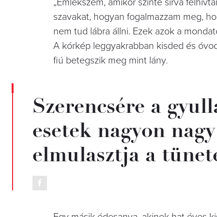
„Emlékszem, amikor szinte sírva felhív
szavakat, hogyan fogalmazzam meg, hog
nem tud lábra állni. Ezek azok a monda
A kórkép leggyakrabban kisded és óvod
fiú betegszik meg mint lány.
Szerencsére a gyul
esetek nagyon nagy
elmulasztja a tünet
Egy másik édesanya, akinek hat éves kis