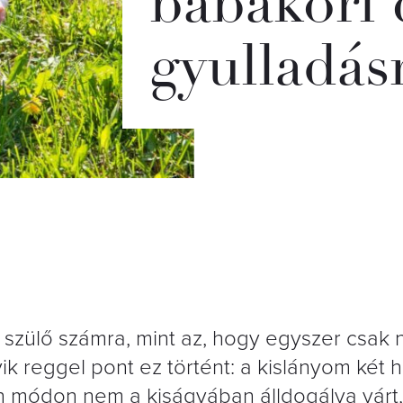
babakori 
gyulladásr
 szülő számra, mint az, hogy egyszer csak
yik reggel pont ez történt: a kislányom két 
lan módon nem a kiságyában álldogálva vár