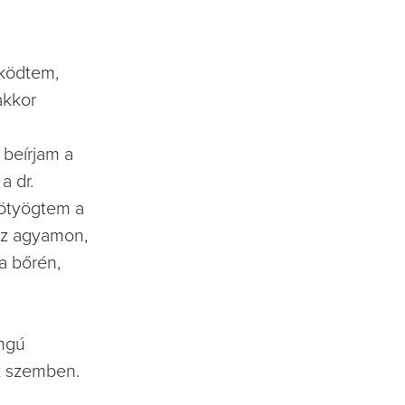
lködtem,
akkor
 beírjam a
a dr.
pötyögtem a
 az agyamon,
a bőrén,
angú
k szemben.