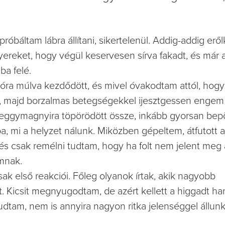
róbáltam lábra állítani, sikertelenül. Addig-addig erő
reket, hogy végül keservesen sírva fakadt, és már 
ba felé.
óra múlva kezdődött, és mivel óvakodtam attól, hogy
”, majd borzalmas betegségekkel ijesztgessen engem 
meggymagnyira töpörödött össze, inkább gyorsan be
tba, mi a helyzet nálunk. Miközben gépeltem, átfutott
és csak remélni tudtam, hogy ha folt nem jelent meg 
mnak.
 első reakciói. Főleg olyanok írtak, akik nagyobb
. Kicsit megnyugodtam, de azért kellett a higgadt h
dtam, nem is annyira nagyon ritka jelenséggel állun