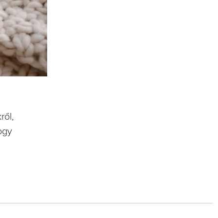
ről,
ogy