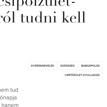
csípőízület-
ól tudni kell
GYEREKNEVELÉS
EGÉSZSÉG
BABAÁPOLÁS
CSÍPŐÍZÜLET-GYULLADÁS
 nem tud
hónapja
t, hanem