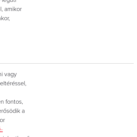
l, amikor
kor,
ni vagy
eltéréssel,
n fontos,
erősödik a
or
é-