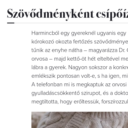
Szövődményként csípőíz
Harmincból egy gyereknél ugyanis egy 
kórokozó okozta fertőzés szövődményekén
tűnik az enyhe nátha – magyarázza Dr.
orvosa – majd kettő-öt hét elteltével meg
lábra a gyerek. Nagyon sokszor a konk
emlékszik pontosan volt-e, s ha igen, m
A telefonban mi is megkaptuk az orvosi t
gyulladáscsökkentő szirupot, és a doktor
megtiltotta, hogy erőltessük, forszírozzuk