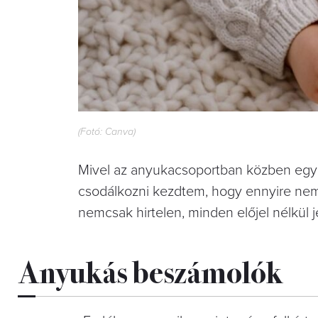
(Fotó: Canva)
Mivel az anyukacsoportban közben egy
csodálkozni kezdtem, hogy ennyire nem
nemcsak hirtelen, minden előjel nélkül j
Anyukás beszámolók