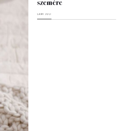
szemére
LAMI JULI