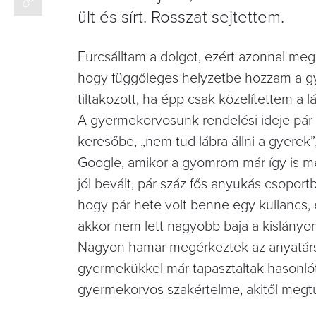
ült és sírt. Rosszat sejtettem.
Furcsálltam a dolgot, ezért azonnal megp
hogy függőleges helyzetbe hozzam a gye
tiltakozott, ha épp csak közelítettem a lá
A gyermekorvosunk rendelési ideje pár 
keresőbe, „nem tud lábra állni a gyerek
Google, amikor a gyomrom már így is 
jól bevált, pár száz fős anyukás csopor
hogy pár hete volt benne egy kullancs, 
akkor nem lett nagyobb baja a kislányo
Nagyon hamar megérkeztek az anyatársak
gyermekükkel már tapasztaltak hasonlót
gyermekorvos szakértelme, akitől megtu