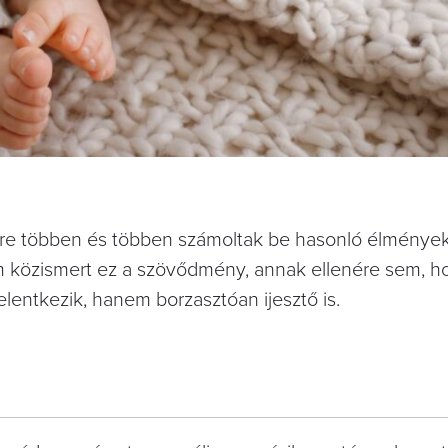
re többen és többen számoltak be hasonló élmények
 közismert ez a szövődmény, annak ellenére sem, h
elentkezik, hanem borzasztóan ijesztő is.