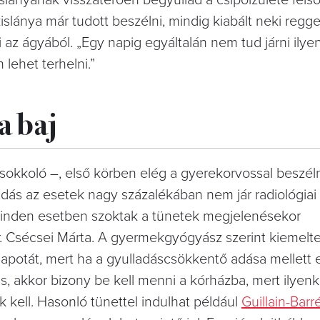
islánya már tudott beszélni, mindig kiabált neki regge
i az ágyából. „Egy napig egyáltalán nem tud járni ilyen
lehet terhelni.”
a baj
 sokkoló –, első körben elég a gyerekorvossal beszél
ladás az esetek nagy százalékában nem jár radiológiai 
minden esetben szoktak a tünetek megjelenésekor
r. Csécsei Márta. A gyermekgyógyász szerint kiemelte
lapotát, mert ha a gyulladáscsökkentő adása mellett 
, akkor bizony be kell menni a kórházba, mert ilyenk
ell. Hasonló tünettel indulhat például
Guillain-Barr