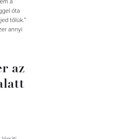
tem a
ggel óta
ed tőlük.”
zer annyi
r az
latt
 légúti