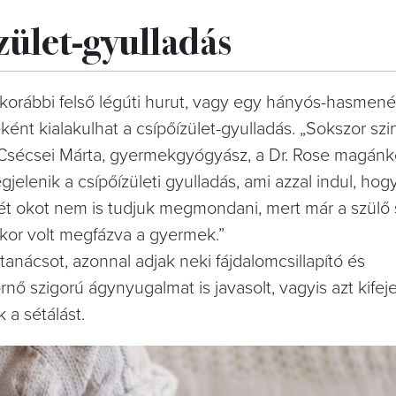
ület-gyulladás
korábbi felső légúti hurut, vagy egy hányós-hasmen
t kialakulhat a csípőízület-gyulladás. „Sokszor szi
 Csécsei Márta, gyermekgyógyász, a Dr. Rose magánk
jelenik a csípőízületi gyulladás, ami azzal indul, hog
rét okot nem is tudjuk megmondani, mert már a szülő
ikor volt megfázva a gyermek.”
anácsot, azonnal adjak neki fájdalomcsillapító és
nő szigorú ágynyugalmat is javasolt, vagyis azt kifej
 a sétálást.