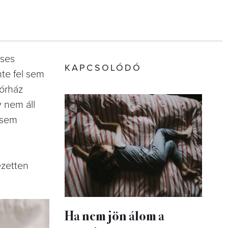
éses
KAPCSOLÓDÓ
nte fel sem
órház
y nem áll
 sem
ezetten
Ha nem jön álom a