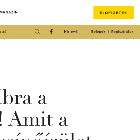
 MAGAZIN
ELŐFIZETEK
ztró
Hírlevél
Belépek
Regisztrálok
ábra a
 Amit a