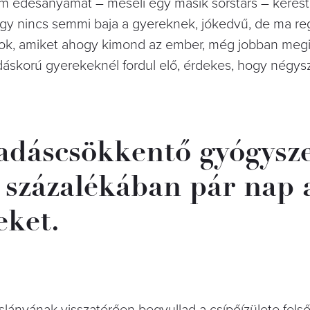
tam édesanyámat – meséli egy másik sorstárs – keres
y nincs semmi baja a gyereknek, jókedvű, de ma re
tok, amiket ahogy kimond az ember, még jobban megij
áskorú gyerekeknél fordul elő, érdekes, hogy négys
ladáscsökkentő gyógysze
 százalékában pár nap a
eket.
lányának visszatérően begyullad a csípőízülete felső