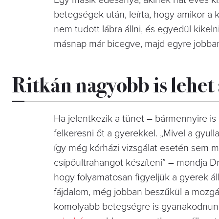
betegségek után, leírta, hogy amikor a k
nem tudott lábra állni, és egyedül kikeln
másnap már bicegve, majd egyre jobban 
Ritkán nagyobb is lehet 
Ha jelentkezik a tünet – bármennyire is
felkeresni őt a gyerekkel. „Mivel a gyul
így még kórházi vizsgálat esetén sem 
csípőultrahangot készíteni” – mondja D
hogy folyamatosan figyeljük a gyerek ál
fájdalom, még jobban beszűkül a mozgás
komolyabb betegségre is gyanakodnunk k