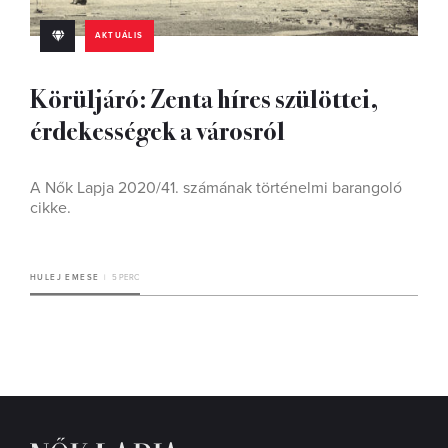
AKTUÁLIS
Körüljáró: Zenta híres szülöttei,
érdekességek a városról
A Nők Lapja 2020/41. számának történelmi barangoló
cikke.
HULEJ EMESE
5 PERC