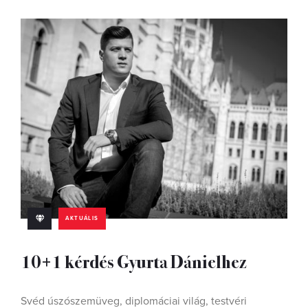
AKTUÁLIS
10+1 kérdés Gyurta Dánielhez
Svéd úszószemüveg, diplomáciai világ, testvéri