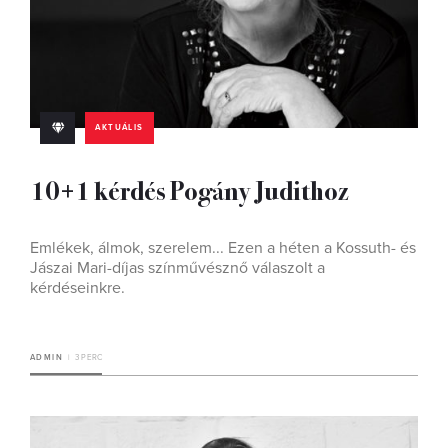
AKTUÁLIS
10+1 kérdés Pogány Judithoz
Emlékek, álmok, szerelem... Ezen a héten a Kossuth- és
Jászai Mari-díjas színművésznő válaszolt a
kérdéseinkre.
ADMIN
3 PERC