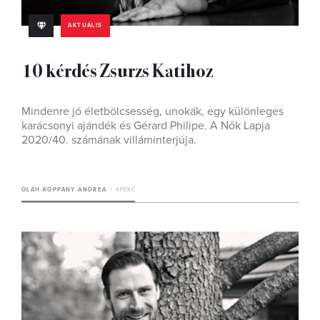
AKTUÁLIS
10 kérdés Zsurzs Katihoz
Mindenre jó életbölcsesség, unokák, egy különleges
karácsonyi ajándék és Gérard Philipe. A Nők Lapja
2020/40. számának villáminterjúja.
OLÁH-KOPPÁNY ANDREA
4 PERC