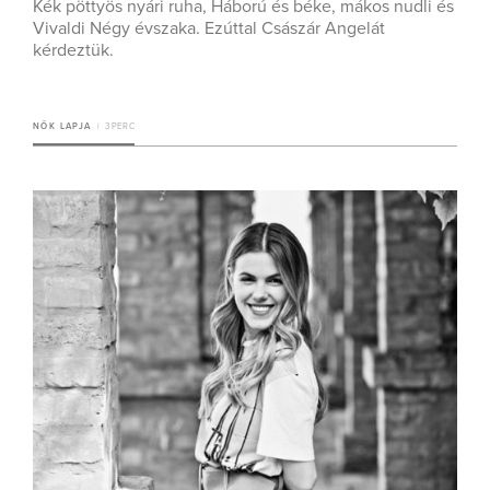
Kék pöttyös nyári ruha, Háború és béke, mákos nudli és
Vivaldi Négy évszaka. Ezúttal Császár Angelát
kérdeztük.
NŐK LAPJA
3 PERC