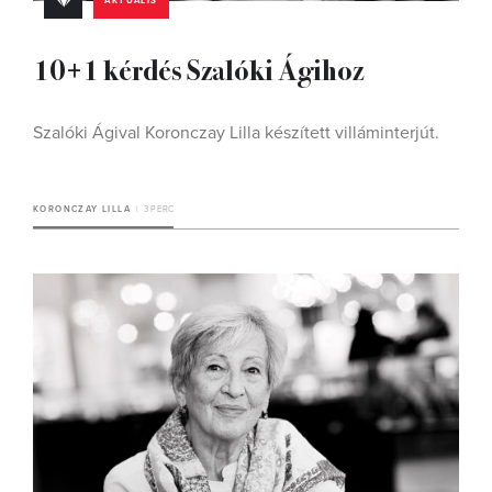
AKTUÁLIS
10+1 kérdés Szalóki Ágihoz
Szalóki Ágival Koronczay Lilla készített villáminterjút.
KORONCZAY LILLA
3 PERC