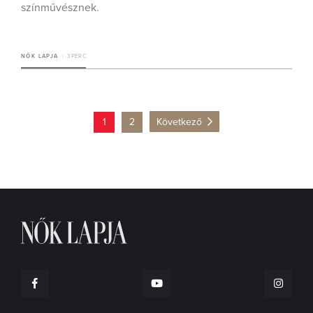
színművésznek.
NŐK LAPJA
3 PERC
1
2
Következő