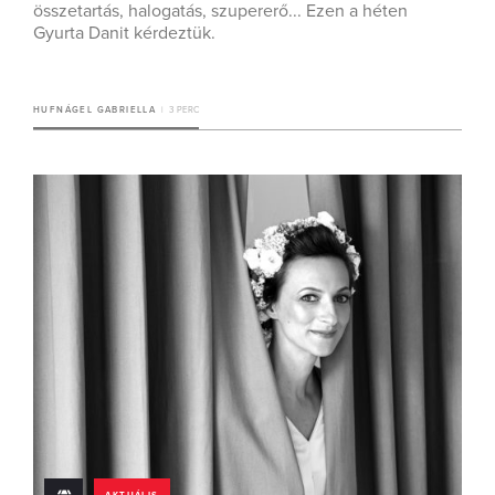
összetartás, halogatás, szupererő... Ezen a héten
Gyurta Danit kérdeztük.
HUFNÁGEL GABRIELLA
3 PERC