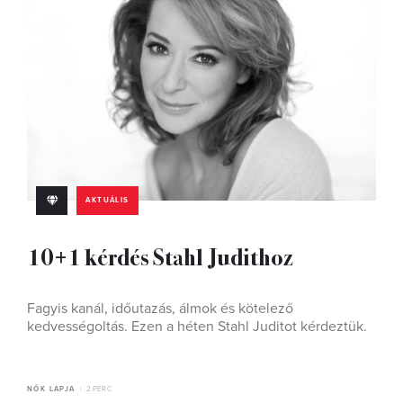
AKTUÁLIS
10+1 kérdés Stahl Judithoz
Fagyis kanál, időutazás, álmok és kötelező
kedvességoltás. Ezen a héten Stahl Juditot kérdeztük.
NŐK LAPJA
2 PERC