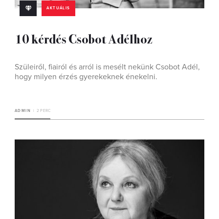
AKTUÁLIS
10 kérdés Csobot Adélhoz
Szüleiről, fiairól és arról is mesélt nekünk Csobot Adél,
hogy milyen érzés gyerekeknek énekelni.
ADMIN
2 PERC