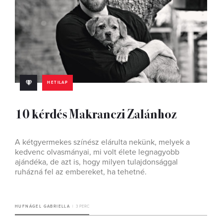
HETILAP
10 kérdés Makranczi Zalánhoz
A kétgyermekes színész elárulta nekünk, melyek a
kedvenc olvasmányai, mi volt élete legnagyobb
ajándéka, de azt is, hogy milyen tulajdonsággal
ruházná fel az embereket, ha tehetné.
HUFNÁGEL GABRIELLA
3 PERC