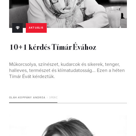
AKTUÁLIS
10+1 kérdés Tímár Évához
Műkorcsolya, színészet, kudarcok és sikerek, tenger,
halleves, természet és klímatudatosság... Ezen a héten
Tímár Évát kérdeztük.
OLÁH-KOPPÁNY ANDREA
3 PERC