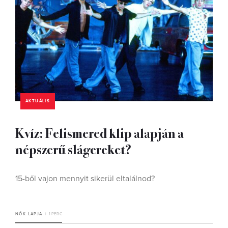
AKTUÁLIS
Kvíz: Felismered klip alapján a
népszerű slágereket?
15-ből vajon mennyit sikerül eltalálnod?
NŐK LAPJA
1 PERC