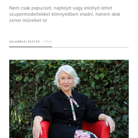
Nem csak papucsot, naptejet vagy estélyit lehet
szupermodellekkel könnyebben eladni, hanem akár
zenei műveket is!
GALAMBOSI ESZTER
7 PERC