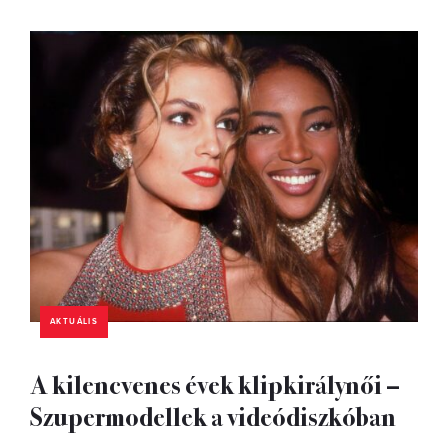
AKTUÁLIS
A kilencvenes évek klipkirálynői –
Szupermodellek a videódiszkóban