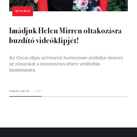
AKTUÁLIS
Imádjuk Helen Mirren oltakozásra
buzdító videóklipjét!
Az Oscar-díjas színésznő humorosan próbálja rávenni
az olaszokat a koronavírus elleni védőoltás
beadatására.
TAMÁS ANITA
2 PERC