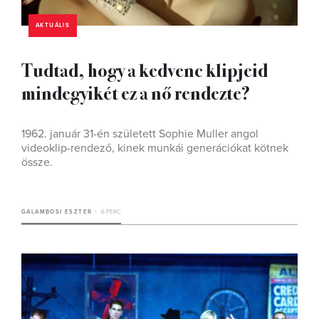
AKTUÁLIS
Tudtad, hogy a kedvenc klipjeid
mindegyikét ez a nő rendezte?
1962. január 31-én született Sophie Muller angol
videoklip-rendező, kinek munkái generációkat kötnek
össze.
GALAMBOSI ESZTER
6 PERC