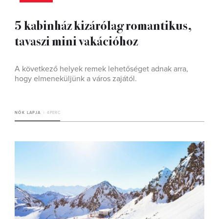
5 kabinház kizárólag romantikus,
tavaszi mini vakációhoz
A következő helyek remek lehetőséget adnak arra,
hogy elmeneküljünk a város zajától.
NŐK LAPJA
4 PERC