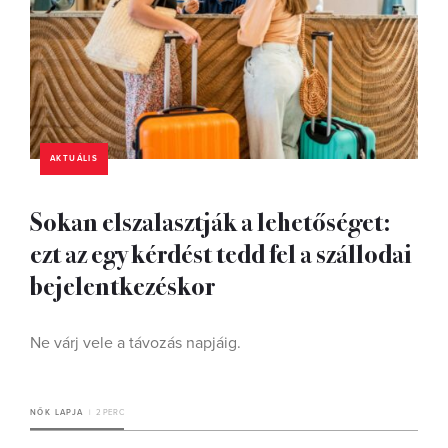
AKTUÁLIS
Sokan elszalasztják a lehetőséget:
ezt az egy kérdést tedd fel a szállodai
bejelentkezéskor
Ne várj vele a távozás napjáig.
NŐK LAPJA
2 PERC