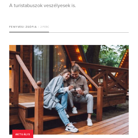
A turistabuszok veszélyesek is.
FENYVESI ZSÓFIA
2 PERC
AKTUÁLIS