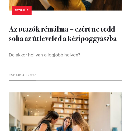
AKTUÁLIS
Az utazók rémálma – ezért ne tedd
soha az útleveled a kézipoggyászba
De akkor hol van a legjobb helyen?
NŐK LAPJA
4 PERC