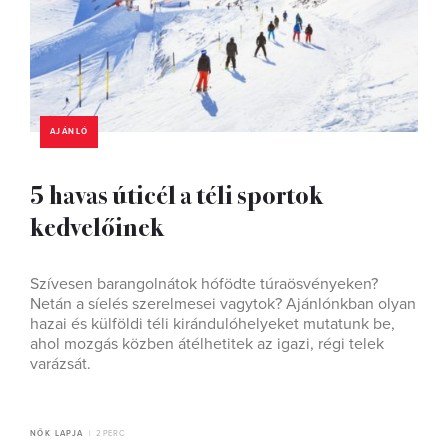
AJÁNLÓ
5 havas úticél a téli sportok
kedvelőinek
Szívesen barangolnátok hófödte túraösvényeken?
Netán a síelés szerelmesei vagytok? Ajánlónkban olyan
hazai és külföldi téli kirándulóhelyeket mutatunk be,
ahol mozgás közben átélhetitek az igazi, régi telek
varázsát.
NŐK LAPJA
2 PERC