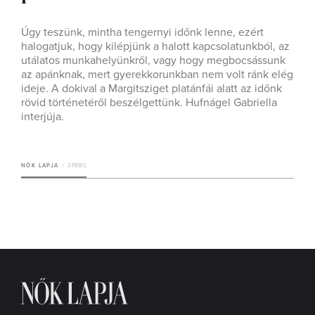
Úgy teszünk, mintha tengernyi időnk lenne, ezért
halogatjuk, hogy kilépjünk a halott kapcsolatunkból, az
utálatos munkahelyünkről, vagy hogy megbocsássunk
az apánknak, mert gyerekkorunkban nem volt ránk elég
ideje. A dokival a Margitsziget platánfái alatt az időnk
rövid történetéről beszélgettünk. Hufnágel Gabriella
interjúja.
NŐK LAPJA
3 PERC