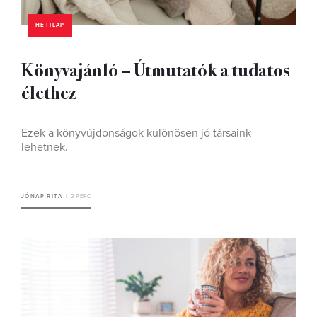
HETILAP
Könyvajánló – Útmutatók a tudatos
élethez
Ezek a könyvújdonságok különösen jó társaink
lehetnek.
JÓNAP RITA
2 PERC