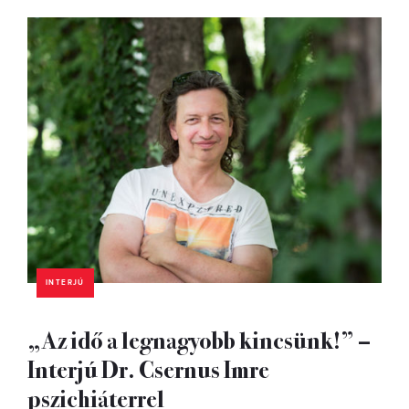
INTERJÚ
„Az idő a legnagyobb kincsünk!” –
Interjú Dr. Csernus Imre
pszichiáterrel