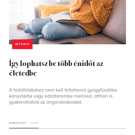
AKTUÁLIS
Így lophatsz be több énidőt az
életedbe
A feltöltődéshez nem kell feltétlenül gyógyfürdőbe,
könyvtárba vagy edzőterembe menned, otthon is
gyakorolhatod az öngondoskodást.
SINKÓ EDIT
5 PERC