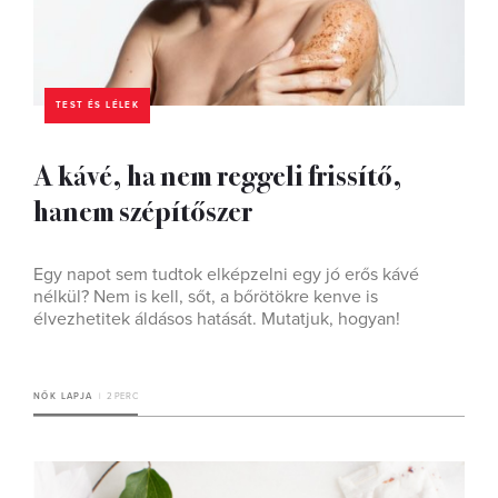
TEST ÉS LÉLEK
A kávé, ha nem reggeli frissítő,
hanem szépítőszer
Egy napot sem tudtok elképzelni egy jó erős kávé
nélkül? Nem is kell, sőt, a bőrötökre kenve is
élvezhetitek áldásos hatását. Mutatjuk, hogyan!
NŐK LAPJA
2 PERC