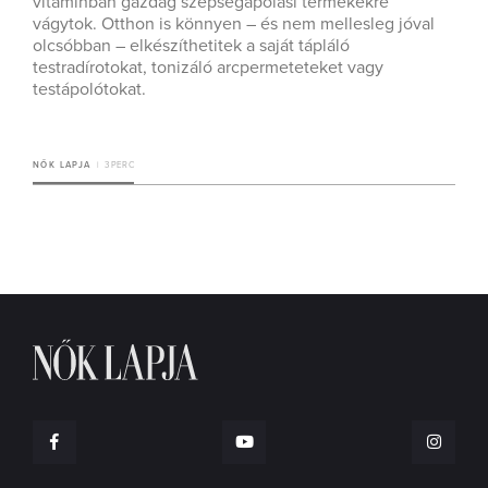
vitaminban gazdag szépségápolási termékekre
vágytok. Otthon is könnyen – és nem mellesleg jóval
olcsóbban – elkészíthetitek a saját tápláló
testradírotokat, tonizáló arcpermeteteket vagy
testápolótokat.
NŐK LAPJA
3 PERC