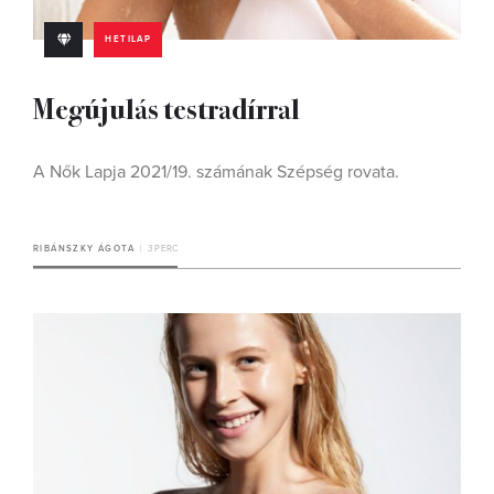
HETILAP
Megújulás testradírral
A Nők Lapja 2021/19. számának Szépség rovata.
RIBÁNSZKY ÁGOTA
3 PERC