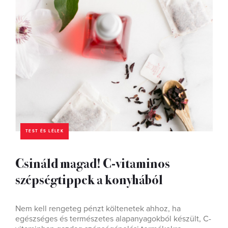
TEST ÉS LÉLEK
Csináld magad! C-vitaminos
szépségtippek a konyhából
Nem kell rengeteg pénzt költenetek ahhoz, ha
egészséges és természetes alapanyagokból készült, C-