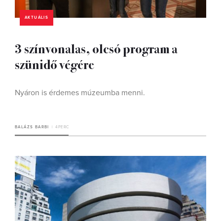
AKTUÁLIS
3 színvonalas, olcsó program a
szünidő végére
Nyáron is érdemes múzeumba menni.
BALÁZS BARBI
4 PERC