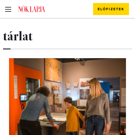
ELŐFIZETEK
tárlat