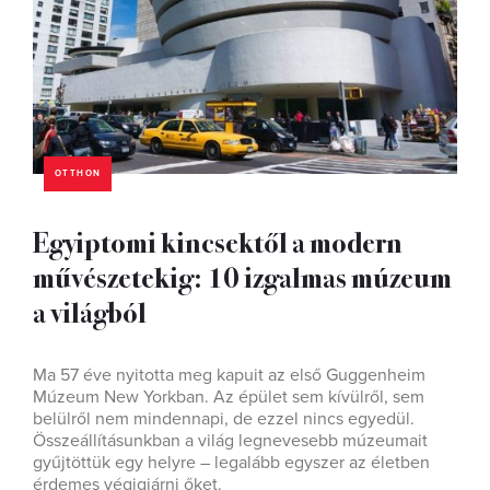
OTTHON
Egyiptomi kincsektől a modern
művészetekig: 10 izgalmas múzeum
a világból
Ma 57 éve nyitotta meg kapuit az első Guggenheim
Múzeum New Yorkban. Az épület sem kívülről, sem
belülről nem mindennapi, de ezzel nincs egyedül.
Összeállításunkban a világ legnevesebb múzeumait
gyűjtöttük egy helyre – legalább egyszer az életben
érdemes végigjárni őket.