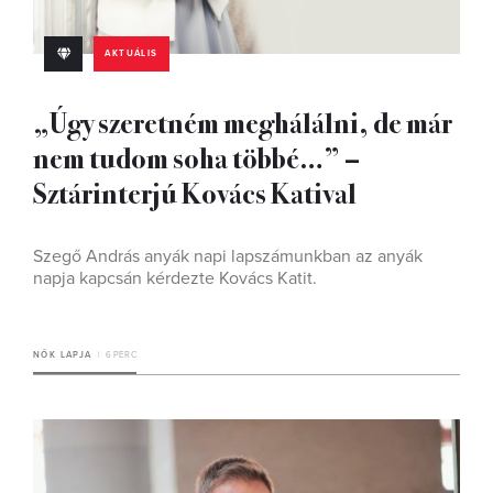
AKTUÁLIS
„Úgy szeretném meghálálni, de már
nem tudom soha többé…” –
Sztárinterjú Kovács Katival
Szegő András anyák napi lapszámunkban az anyák
napja kapcsán kérdezte Kovács Katit.
NŐK LAPJA
6 PERC