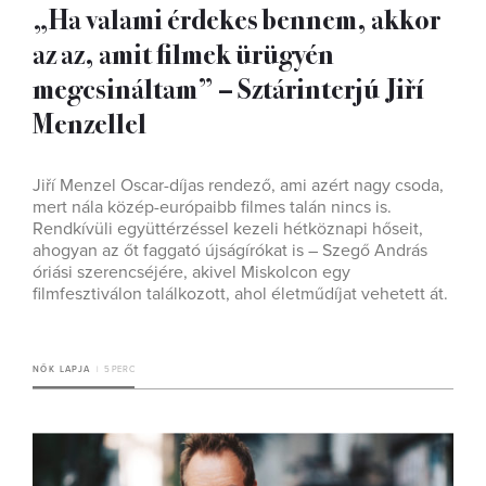
„Ha valami érdekes bennem, akkor
az az, amit ﬁlmek ürügyén
megcsináltam” – Sztárinterjú Jiří
Menzellel
Jiří Menzel Oscar-díjas rendező, ami azért nagy csoda,
mert nála közép-európaibb ﬁlmes talán nincs is.
Rendkívüli együttérzéssel kezeli hétköznapi hőseit,
ahogyan az őt faggató újságírókat is – Szegő András
óriási szerencséjére, akivel Miskolcon egy
ﬁlmfesztiválon találkozott, ahol életműdíjat vehetett át.
NŐK LAPJA
5 PERC