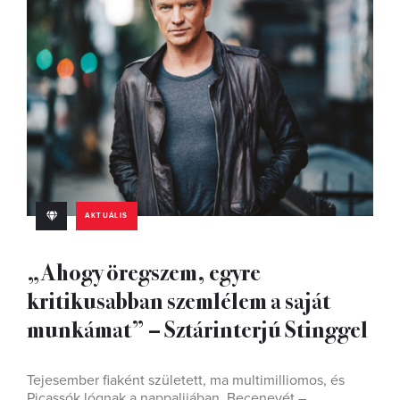
AKTUÁLIS
„Ahogy öregszem, egyre
kritikusabban szemlélem a saját
munkámat” – Sztárinterjú Stinggel
Tejesember fiaként született, ma multimilliomos, és
Picassók lógnak a nappalijában. Becenevét –