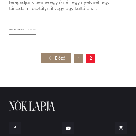
leragadjunk benne egy íznél, egy nyelvnél, egy
társadalmi osztálynál vagy egy kultúránál.
NOKLAPJA
9 PERC
Előző
1
2