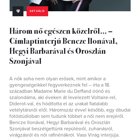
AKTUÁLIS
Három nő egészen közelről… –
Címlaptinterjú Bencze Ilonával,
Hegyi Barbarával és Oroszlán
Szonjával
A nők soha nem olyan erősek, mint amikor a
gyengeségeikkel fegyverkeznek fel – írta a 18.
században Madame Marie du Deffand írónő és
szalondáma, aki éveken át levelezett Voltaire-rel,
Diderot-val, és hódította el az urakat ﬁatalabb
vetélytársnői elől. Háromszáz évvel később, egy óbudai
fotóstúdióban sem tudunk többet a női nem erejéről.
Bencze Ilonával, Hegyi Barbarával és Oroszlán
Szonjával beszélgettünk repülésről, zuhanásról,
virágzásról és női raﬁnériákról. Vass Virág interjúja.