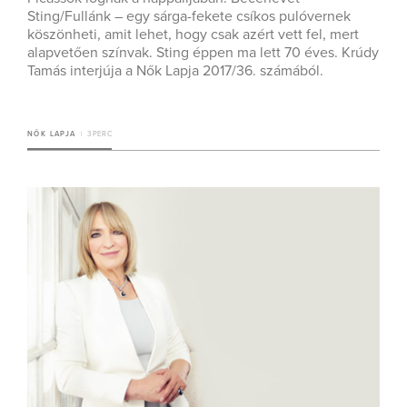
Sting/Fullánk – egy sárga-fekete csíkos pulóvernek
köszönheti, amit lehet, hogy csak azért vett fel, mert
alapvetően színvak. Sting éppen ma lett 70 éves. Krúdy
Tamás interjúja a Nők Lapja 2017/36. számából.
NŐK LAPJA
3 PERC