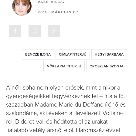
VASS VIRÁG
2018. MÁRCIUS 07.
BENCZE ILONA
CÍMLAPINTERJÚ
HEGYI BARBARA
NŐK LAPJA INTERJÚ
OROSZLÁN SZONJA
A nők soha nem olyan erősek, mint amikor a
gyengeségeikkel fegyverkeznek fel – írta a 18.
században Madame Marie du Deffand írónő és
szalondáma, aki éveken át levelezett Voltaire-
rel, Diderot-val, és hódította el az urakat
ﬁatalabb vetélytársnői elől. Háromszáz évvel