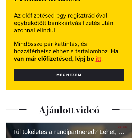
Az előfizetésed egy regisztrációval
egybekötött bankkártyás fizetés után
azonnal elindul.
Mindössze pár kattintás, és
hozzáférhetsz ehhez a tartalomhoz.
Ha
van már előfizetésed, lépj be
itt
.
MEGNÉZEM
Ajánlott videó
Túl tökéletes a randipartnered? Lehet, hogy a mesterséges intelligencia flörtöl helyette