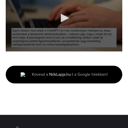
0
seconds
of
2
minutes,
Kövesd a
NőkLapja.hu
-t a Google hírekben!
10
seconds