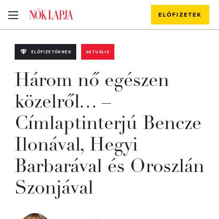
ELŐFIZETEK
ELŐFIZETŐKNEK
AKTUÁLIS
Három nő egészen
közelről… –
Címlaptinterjú Bencze
Ilonával, Hegyi
Barbarával és Oroszlán
Szonjával