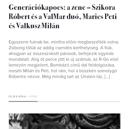
Generációkapocs: a zene – Szikora
Róbert és a ValMar duó, Marics Peti
és Valkusz Milán
Egyszerre futnak be, mintha előre megbeszélték volna.
Zsibong tőlük az addig csendes kerthelyiség. A fiúk,
ahogyan az összeszokott párosok, befejezik egymás
mondatait. Alig öt perce jött ki új számuk, az R-Go első
lemezén megjelent, Bombázó című dal feldolgozása,
meséli Milán és Peti, hol rám, hol a büszkén somolygó
Róbertre nézve. Még mindig tart az Úristen-láz, […]
FEJES RÉKA
6 PERC