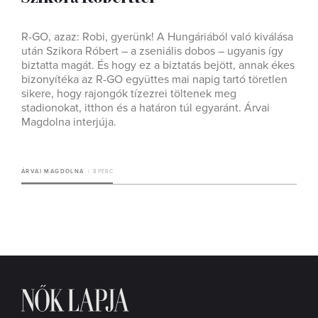
R-GO, azaz: Robi, gyerünk! A Hungáriából való kiválása
után Szikora Róbert – a zseniális dobos – ugyanis így
biztatta magát. És hogy ez a biztatás bejött, annak ékes
bizonyítéka az R-GO együttes mai napig tartó töretlen
sikere, hogy rajongók tízezrei töltenek meg
stadionokat, itthon és a határon túl egyaránt. Árvai
Magdolna interjúja.
ÁRVAI MAGDOLNA
8 PERC