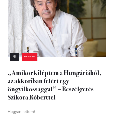
HETILAP
„Amikor kiléptem a Hungáriából,
az akkoriban felért egy
öngyilkossággal” – Beszélgetés
Szikora Róberttel
Hogyan lettem?