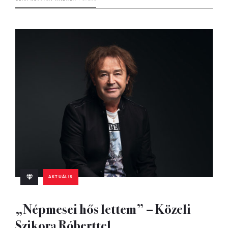
AKTUÁLIS
„Népmesei hős lettem” – Közeli
Szikora Róberttel