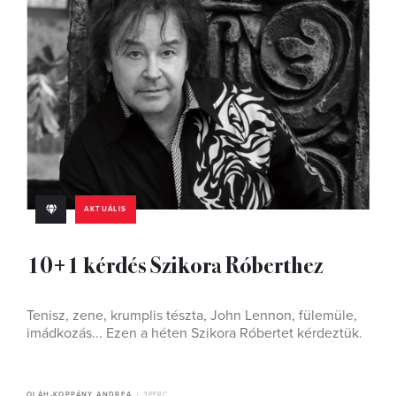
AKTUÁLIS
10+1 kérdés Szikora Róberthez
Tenisz, zene, krumplis tészta, John Lennon, fülemüle,
imádkozás... Ezen a héten Szikora Róbertet kérdeztük.
OLÁH-KOPPÁNY ANDREA
3 PERC