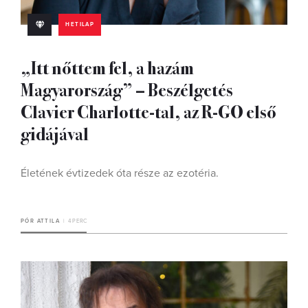
HETILAP
„Itt nőttem fel, a hazám
Magyarország” – Beszélgetés
Clavier Charlotte-tal, az R-GO első
gidájával
Életének évtizedek óta része az ezotéria.
PÓR ATTILA
4 PERC