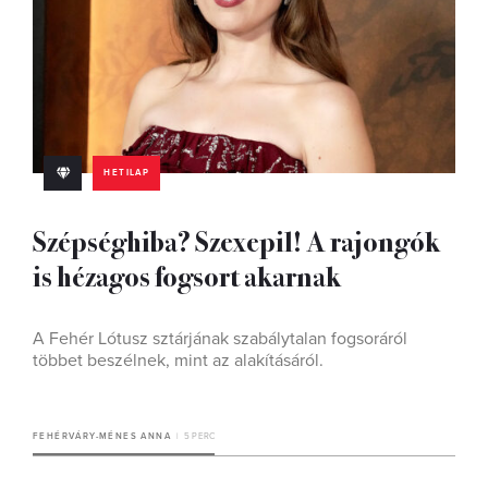
HETILAP
Szépséghiba? Szexepil! A rajongók
is hézagos fogsort akarnak
A Fehér Lótusz sztárjának szabálytalan fogsoráról
többet beszélnek, mint az alakításáról.
FEHÉRVÁRY-MÉNES ANNA
5 PERC