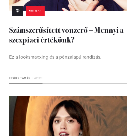
HETILAP
Számszerűsített vonzerő – Mennyi a
szexpiaci értékünk?
Ez a looksmaxxing és a pénzalapú randizás.
KRÚDY TAMÁS
4 PERC