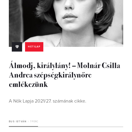
HETILAP
Álmodj, királylány! – Molnár Csilla
Andrea szépségkirálynőre
emlékezünk
A Nők Lapja 2021/27. számának cikke.
BUS ISTVÁN
7 PERC