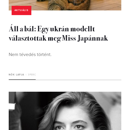
AKTUÁLIS
Áll a bál: Egy ukrán modellt
választottak meg Miss Japánnak
Nem tévedés történt.
NŐK LAPJA
3 PERC