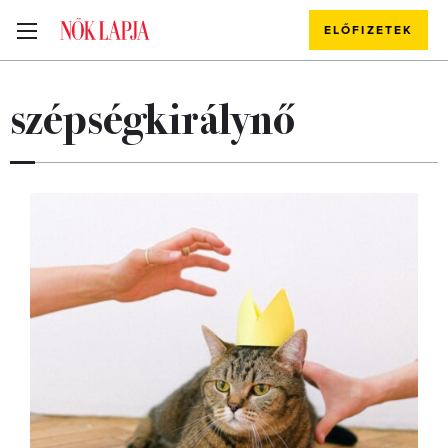
ELŐFIZETEK
szépségkirálynő