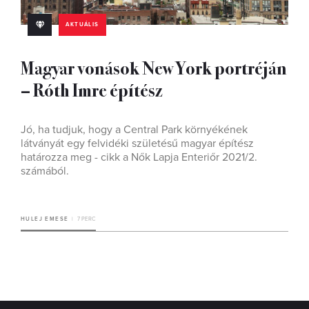
AKTUÁLIS
Magyar vonások New York portréján
– Róth Imre építész
Jó, ha tudjuk, hogy a Central Park környékének
látványát egy felvidéki születésű magyar építész
határozza meg - cikk a Nők Lapja Enteriőr 2021/2.
számából.
HULEJ EMESE
7 PERC