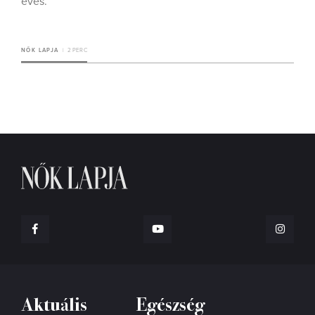
éves.
NŐK LAPJA
2 PERC
Aktuális
Egészség