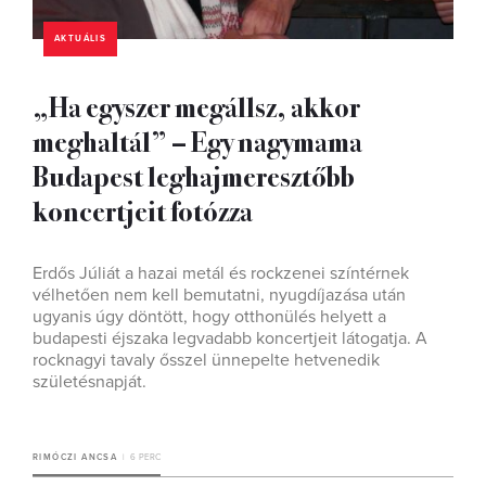
AKTUÁLIS
„Ha egyszer megállsz, akkor
meghaltál” – Egy nagymama
Budapest leghajmeresztőbb
koncertjeit fotózza
Erdős Júliát a hazai metál és rockzenei színtérnek
vélhetően nem kell bemutatni, nyugdíjazása után
ugyanis úgy döntött, hogy otthonülés helyett a
budapesti éjszaka legvadabb koncertjeit látogatja. A
rocknagyi tavaly ősszel ünnepelte hetvenedik
születésnapját.
RIMÓCZI ANCSA
6 PERC