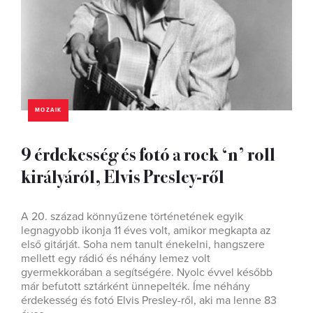
MOZAIK
9 érdekesség és fotó a rock ‘n’ roll
királyáról, Elvis Presley-ről
A 20. század könnyűzene történetének egyik
legnagyobb ikonja 11 éves volt, amikor megkapta az
első gitárját. Soha nem tanult énekelni, hangszere
mellett egy rádió és néhány lemez volt
gyermekkorában a segítségére. Nyolc évvel később
már befutott sztárként ünnepelték. Íme néhány
érdekesség és fotó Elvis Presley-ről, aki ma lenne 83