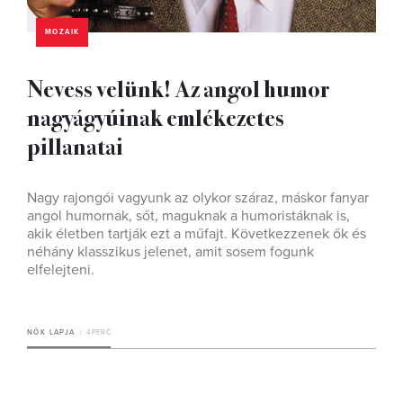
MOZAIK
Nevess velünk! Az angol humor
nagyágyúinak emlékezetes
pillanatai
Nagy rajongói vagyunk az olykor száraz, máskor fanyar
angol humornak, sőt, maguknak a humoristáknak is,
akik életben tartják ezt a műfajt. Következzenek ők és
néhány klasszikus jelenet, amit sosem fogunk
elfelejteni.
NŐK LAPJA
4 PERC