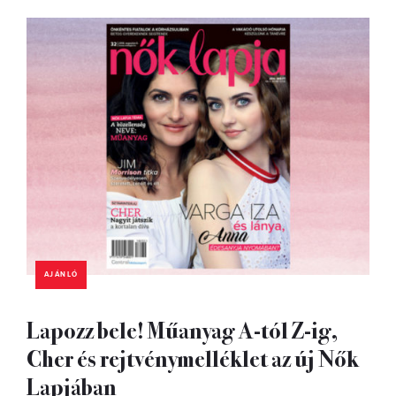
AJÁNLÓ
Lapozz bele! Műanyag A-tól Z-ig,
Cher és rejtvénymelléklet az új Nők
Lapjában