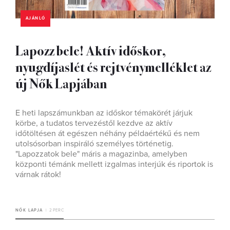
AJÁNLÓ
Lapozz bele! Aktív időskor,
nyugdíjaslét és rejtvénymelléklet az
új Nők Lapjában
E heti lapszámunkban az időskor témakörét járjuk
körbe, a tudatos tervezéstől kezdve az aktív
időtöltésen át egészen néhány példaértékű és nem
utolsósorban inspiráló személyes történetig.
"Lapozzatok bele" máris a magazinba, amelyben
központi témánk mellett izgalmas interjúk és riportok is
várnak rátok!
NŐK LAPJA
2 PERC