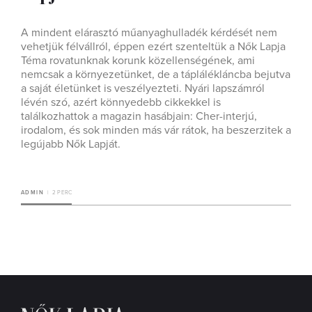
A mindent elárasztó műanyaghulladék kérdését nem
vehetjük félvállról, éppen ezért szenteltük a Nők Lapja
Téma rovatunknak korunk közellenségének, ami
nemcsak a környezetünket, de a táplálékláncba bejutva
a saját életünket is veszélyezteti. Nyári lapszámról
lévén szó, azért könnyedebb cikkekkel is
találkozhattok a magazin hasábjain: Cher-interjú,
irodalom, és sok minden más vár rátok, ha beszerzitek a
legújabb Nők Lapját.
ADMIN
2 PERC