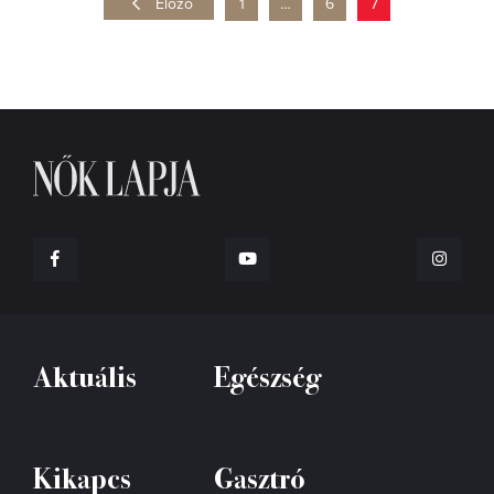
Előző
1
…
6
7
Aktuális
Egészség
Kikapcs
Gasztró