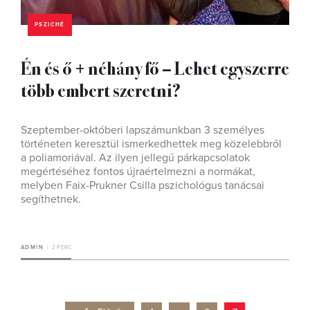
PSZICHÉ
Én és ő + néhány fő – Lehet egyszerre
több embert szeretni?
Szeptember-októberi lapszámunkban 3 személyes
történeten keresztül ismerkedhettek meg közelebbről
a poliamoriával. Az ilyen jellegű párkapcsolatok
megértéséhez fontos újraértelmezni a normákat,
melyben Faix-Prukner Csilla pszichológus tanácsai
segíthetnek.
ADMIN
2 PERC