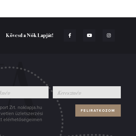
Kövesd a Nők Lapját!
ort Zrt. noklapja.hu
zvetlen üzletszerzési
tt elérhetőségeimen