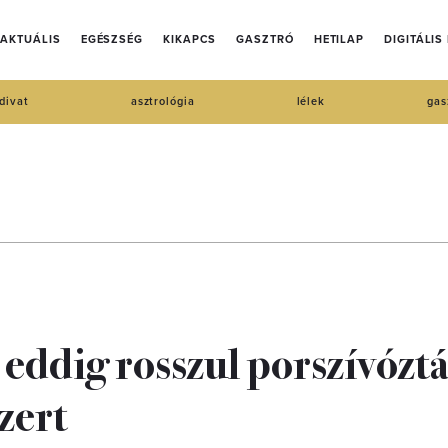
AKTUÁLIS
EGÉSZSÉG
KIKAPCS
GASZTRÓ
HETILAP
DIGITÁLIS
divat
asztrológia
lélek
gas
eddig rosszul porszívóztá
zert