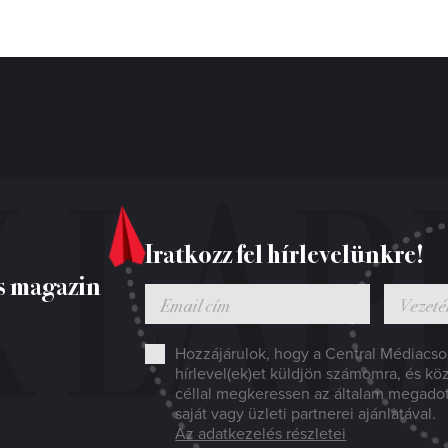
Iratkozz fel hírlevelünkre!
s magazin
Hozzájárulok, hogy a Central Médiacsop
hírlevel(ek)et küldjön számomra, és kö
céllal megkeressen az általam megado
saját vagy üzleti partnerei ajánlatával.
Az adatkezelés részletei