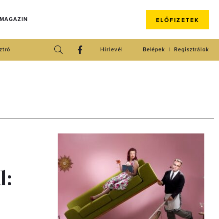
 MAGAZIN
ELŐFIZETEK
ztró
Hírlevél
Belépek
Regisztrálok
l: