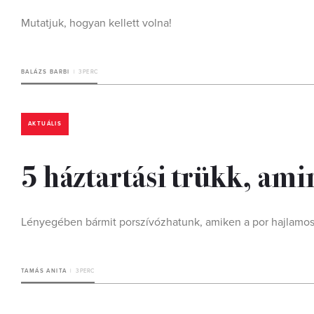
Mutatjuk, hogyan kellett volna!
BALÁZS BARBI
3 PERC
AKTUÁLIS
5 háztartási trükk, ami
Lényegében bármit porszívózhatunk, amiken a por hajlamos 
TAMÁS ANITA
3 PERC