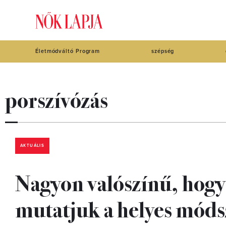
Életmódváltó Program
szépség
porszívózás
AKTUÁLIS
Nagyon valószínű, hogy 
mutatjuk a helyes móds