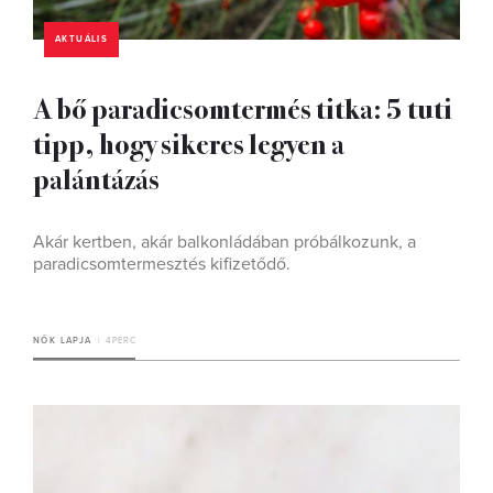
AKTUÁLIS
A bő paradicsomtermés titka: 5 tuti
tipp, hogy sikeres legyen a
palántázás
Akár kertben, akár balkonládában próbálkozunk, a
paradicsomtermesztés kifizetődő.
NŐK LAPJA
4 PERC