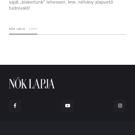
saját „kiskertünk” lehessen. Íme, néhány alapvető
tudnivaló!
NŐK LAPJA
2 PERC