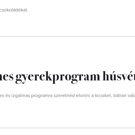
 csokoládékat.
enes gyerekprogram húsvé
s és izgalmas programra szeretnéd elvinni a kicsiket, bátran vál