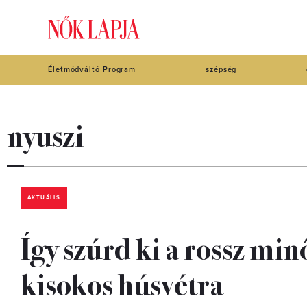
Életmódváltó Program
szépség
nyuszi
AKTUÁLIS
Így szúrd ki a rossz min
kisokos húsvétra