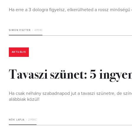
Ha erre a 3 dologra figyelsz, elkerülheted a rossz minőségű
SIMON ESZTER
4 PERC
AKTUÁLIS
Tavaszi szünet: 5 ingy
Ha csak néhány szabadnapod jut a tavaszi szünetre, de színe
alábbiak közül!
NŐK LAPJA
2 PERC