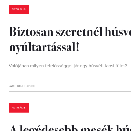
AKTUÁLIS
Biztosan szeretnél húsvé
nyúltartással!
Valójában milyen felelősséggel jár egy húsvéti tapsi füles?
LAMI JULI
4 PERC
AKTUÁLIS
A legédesebb mesék hús