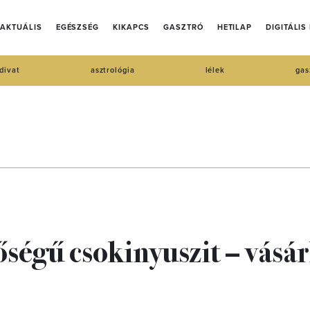
AKTUÁLIS
EGÉSZSÉG
KIKAPCS
GASZTRÓ
HETILAP
DIGITÁLIS
divat
asztrológia
lélek
gas
őségű csokinyuszit – vásár