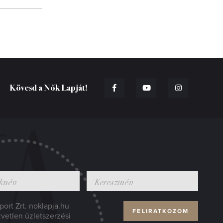
Kövesd a Nők Lapját!
ort Zrt. noklapja.hu
zvetlen üzletszerzési