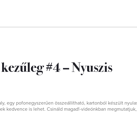
 kezűleg #4 – Nyuszis
aly, egy pofonegyszerűen összeállítható, kartonból készült nyul
ttek kedvence is lehet. Csináld magad!-videónkban megmutatjuk