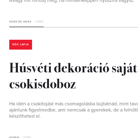
Avagy mit fontolj meg, ha mindenképpen nyuszira vágysz.
SÁNDOR ANNA
7 PERC
NŐK LAPJA
Húsvéti dekoráció saját
csokisdoboz
Ha idén a csokitojást más csomagolásba bújtatnád, mint tav
ajánlunk figyelmedbe, ami nemcsak a gyerekek, de a felnő
készítheted el.
ADMIN
1 PERC