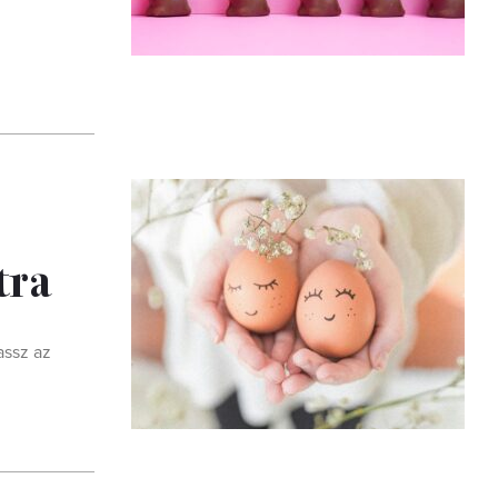
tra
assz az