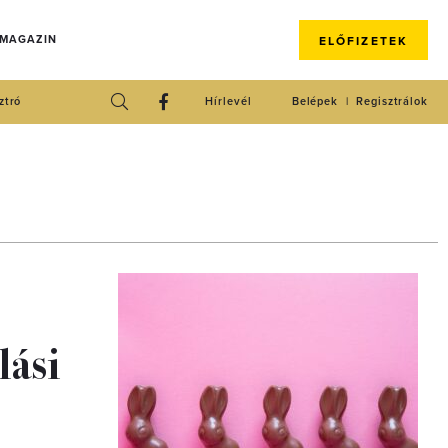
 MAGAZIN
ELŐFIZETEK
ztró
Hírlevél
Belépek
Regisztrálok
lási