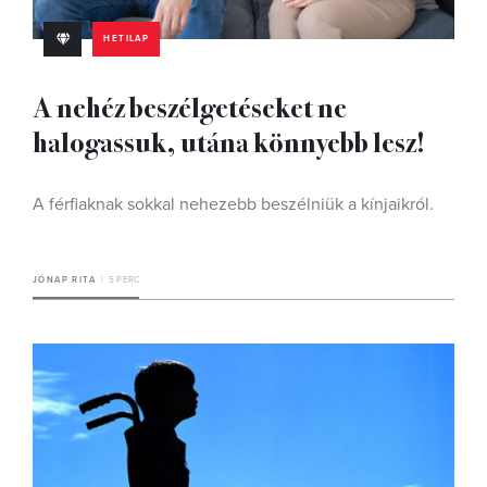
HETILAP
A nehéz beszélgetéseket ne
halogassuk, utána könnyebb lesz!
A férfiaknak sokkal nehezebb beszélniük a kínjaikról.
JÓNAP RITA
5 PERC