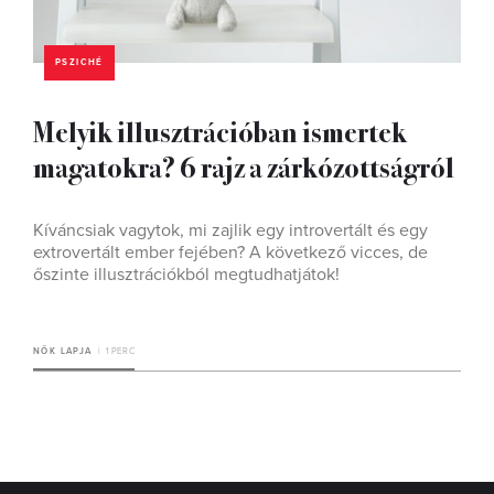
PSZICHÉ
Melyik illusztrációban ismertek
magatokra? 6 rajz a zárkózottságról
Kíváncsiak vagytok, mi zajlik egy introvertált és egy
extrovertált ember fejében? A következő vicces, de
őszinte illusztrációkból megtudhatjátok!
NŐK LAPJA
1 PERC