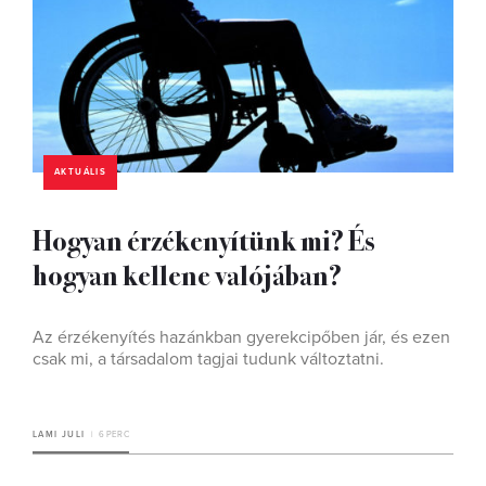
AKTUÁLIS
Hogyan érzékenyítünk mi? És
hogyan kellene valójában?
Az érzékenyítés hazánkban gyerekcipőben jár, és ezen
csak mi, a társadalom tagjai tudunk változtatni.
LAMI JULI
6 PERC