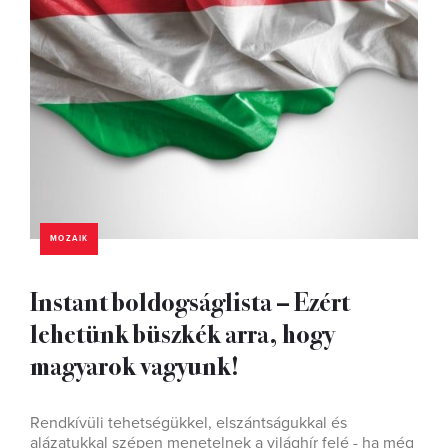
MOZAIK
Instant boldogságlista – Ezért
lehetünk büszkék arra, hogy
magyarok vagyunk!
Rendkívüli tehetségükkel, elszántságukkal és
alázatukkal szépen menetelnek a világhír felé - ha még