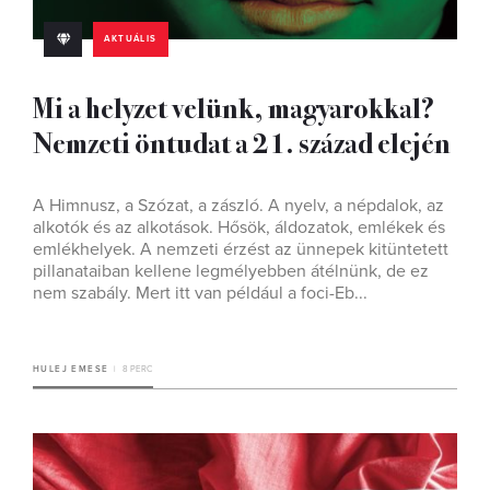
AKTUÁLIS
Mi a helyzet velünk, magyarokkal?
Nemzeti öntudat a 21. század elején
A Himnusz, a Szózat, a zászló. A nyelv, a népdalok, az
alkotók és az alkotások. Hősök, áldozatok, emlékek és
emlékhelyek. A nemzeti érzést az ünnepek kitüntetett
pillanataiban kellene legmélyebben átélnünk, de ez
nem szabály. Mert itt van például a foci-Eb...
HULEJ EMESE
8 PERC