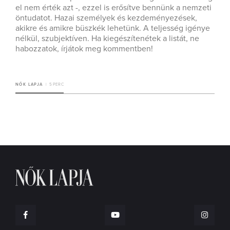
el nem érték azt -, ezzel is erősítve bennünk a nemzeti
öntudatot. Hazai személyek és kezdeményezések,
akikre és amikre büszkék lehetünk. A teljesség igénye
nélkül, szubjektíven. Ha kiegészítenétek a listát, ne
habozzatok, írjátok meg kommentben!
NŐK LAPJA
5 PERC