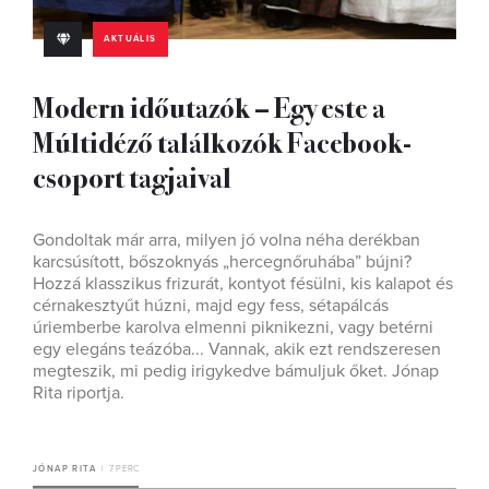
AKTUÁLIS
Modern időutazók – Egy este a
Múltidéző találkozók Facebook-
csoport tagjaival
Gondoltak már arra, milyen jó volna néha derékban
karcsúsított, bőszoknyás „hercegnőruhába” bújni?
Hozzá klasszikus frizurát, kontyot fésülni, kis kalapot és
cérnakesztyűt húzni, majd egy fess, sétapálcás
úriemberbe karolva elmenni piknikezni, vagy betérni
egy elegáns teázóba... Vannak, akik ezt rendszeresen
megteszik, mi pedig irigykedve bámuljuk őket. Jónap
Rita riportja.
JÓNAP RITA
7 PERC