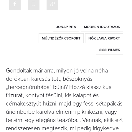
JÓNAP RITA
MODERN IDŐUTAZÓK
MÚLTIDÉZŐK CSOPORT
NŐK LAPJA RIPORT
SISSI FILMEK
Gondoltak már arra, milyen jó volna néha
derékban karcsúsított, bőszoknyás
„hercegnőruhába” bújni? Hozzá klasszikus
frizurát, kontyot fésülni, kis kalapot és
cérnakesztyűt húzni, majd egy fess, sétapálcás
úriemberbe karolva elmenni piknikezni, vagy
betérni egy elegáns teázóba... Vannak, akik ezt
rendszeresen megteszik, mi pedig irigykedve