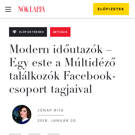
ELŐFIZETEK
ELŐFIZETŐKNEK
AKTUÁLIS
Modern időutazók –
Egy este a Múltidéző
találkozók Facebook-
csoport tagjaival
JÓNAP RITA
2018. JANUÁR 20.