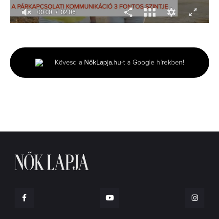
00:01
02:06
0
seconds
of
2
minutes,
Kövesd a
NőkLapja.hu
-t a Google hírekben!
6
seconds