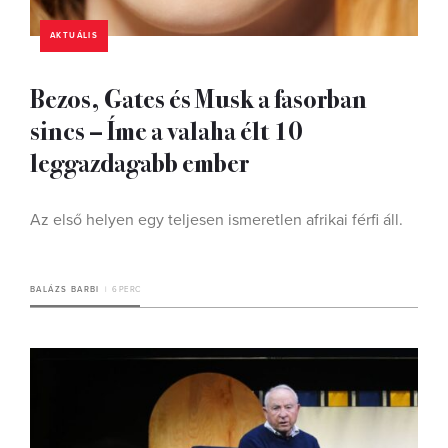
AKTUÁLIS
Bezos, Gates és Musk a fasorban
sincs – Íme a valaha élt 10
leggazdagabb ember
Az első helyen egy teljesen ismeretlen afrikai férfi áll.
BALÁZS BARBI
6 PERC