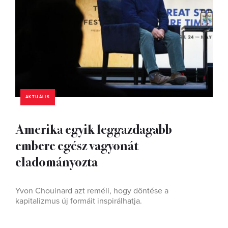
AKTUÁLIS
Amerika egyik leggazdagabb
embere egész vagyonát
eladományozta
Yvon Chouinard azt reméli, hogy döntése a
kapitalizmus új formáit inspirálhatja.