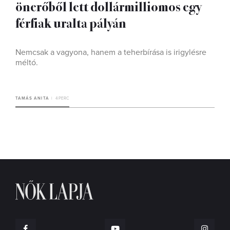
önerőből lett dollármilliomos egy
férfiak uralta pályán
Nemcsak a vagyona, hanem a teherbírása is irigylésre
méltó.
TAMÁS ANITA
4 PERC