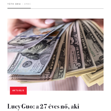
TÓTH ORSI
4 PERC
AKTUÁLIS
Lucy Guo: a 27 éves nő, aki