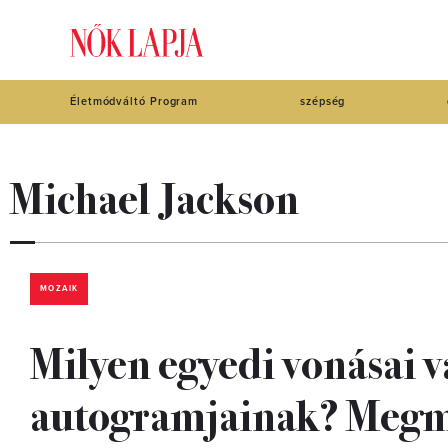
Életmódváltó Program
szépség
Michael Jackson
MOZAIK
Milyen egyedi vonásai v
autogramjainak? Megm