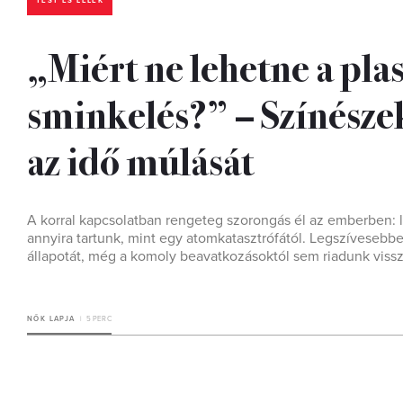
TEST ÉS LÉLEK
„Miért ne lehetne a plas
sminkelés?” – Színésze
az idő múlását
A korral kapcsolatban rengeteg szorongás él az emberben: 
annyira tartunk, mint egy atomkatasztrófától. Legszívesebb
állapotát, még a komoly beavatkozásoktól sem riadunk vissz
NŐK LAPJA
5 PERC