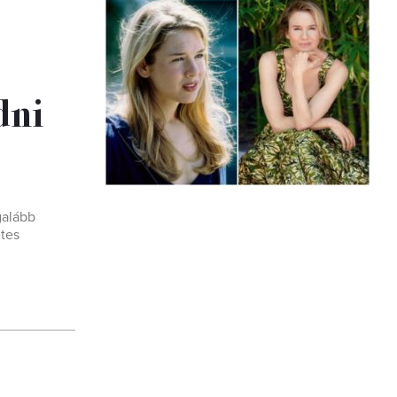
dni
galább
etes