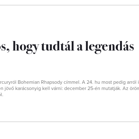
s, hogy tudtál a legendás
ercuryról Bohemian Rhapsody címmel. A 24. hu most pedig arról i
 jövő karácsonyig kell várni: december 25-én mutatják. Az örö
l.