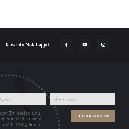
Kövesd a Nők Lapját!
ort Zrt. noklapja.hu
zvetlen üzletszerzési
tt elérhetőségeimen