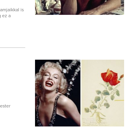
mjaikkal is
g ez a
ester