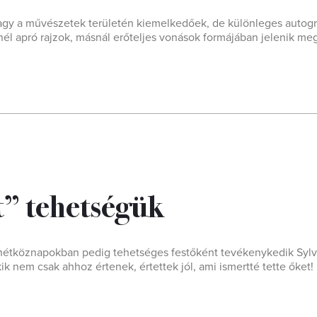
gy a művészetek területén kiemelkedőek, de különleges autogra
él apró rajzok, másnál erőteljes vonások formájában jelenik me
lt” tehetségük
 hétköznapokban pedig tehetséges festőként tevékenykedik Sylv
k nem csak ahhoz értenek, értettek jól, ami ismertté tette őket!