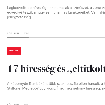
Legkedveltebb hírességeink nemcsak a színészet, a zene va
egyedivé teszik amúgy sem unalmas karaktereiket. Van, akin
jellegzetesség.
NŐK LAPJA
1 PERC
MOZAIK
17 híresség és „eltitko
A képernyőn Rambóként több száz rosszfiú ellen harcolt, a
Stallone. Meglepő? Egy kicsit. Íme, még néhány híresség, aki
NŐK LAPJA
1 PERC