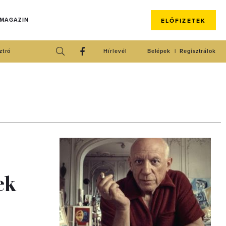
 MAGAZIN
ELŐFIZETEK
ztró
Hírlevél
Belépek
Regisztrálok
ek