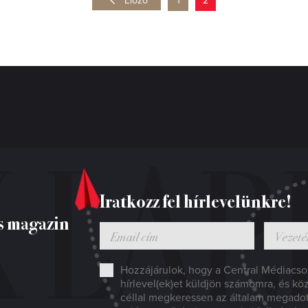
Előző
1
2
Iratkozz fel hírlevelünkre!
s magazin
Hozzájárulok, hogy a Central Médiacsop
hírlevel(ek)et küldjön számomra, és kö
céllal megkeressen az általam megado