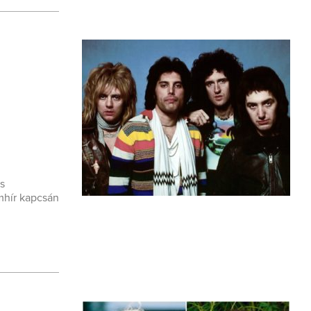
s
mhír kapcsán