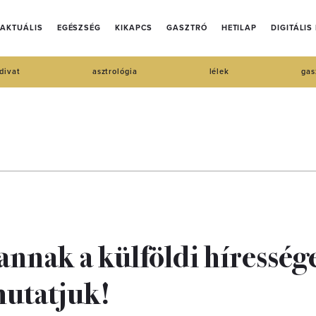
AKTUÁLIS
EGÉSZSÉG
KIKAPCS
GASZTRÓ
HETILAP
DIGITÁLIS
divat
asztrológia
lélek
gas
annak a külföldi híresség
utatjuk!