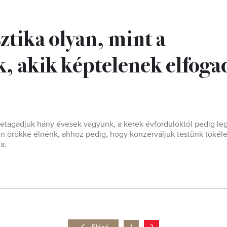
ztika olyan, mint a
k, akik képtelenek elfoga
letagadjuk hány évesek vagyunk, a kerek évfordulóktól pedig le
en örökké élnénk, ahhoz pedig, hogy konzerváljuk testünk tökél
a.