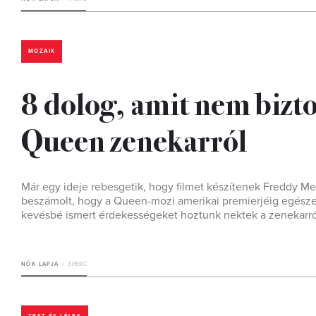
MOZAIK
8 dolog, amit nem bizto
Queen zenekarról
Már egy ideje rebesgetik, hogy filmet készítenek Freddy M
beszámolt, hogy a Queen-mozi amerikai premierjéig egészen
kevésbé ismert érdekességeket hoztunk nektek a zenekarró
NŐK LAPJA
3 PERC