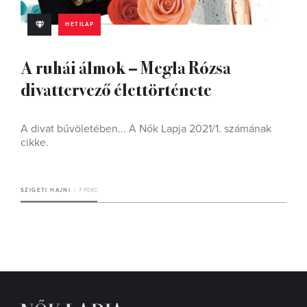
HETILAP
A ruhái álmok – Megla Rózsa
divattervező élettörténete
A divat bűvöletében... A Nők Lapja 2021/1. számának
cikke.
SZIGETI HAJNI
7 PERC