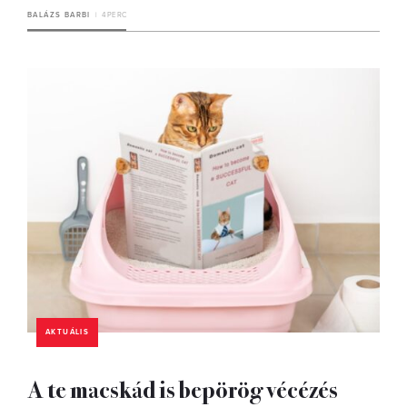
BALÁZS BARBI
4 PERC
AKTUÁLIS
A te macskád is bepörög vécézés