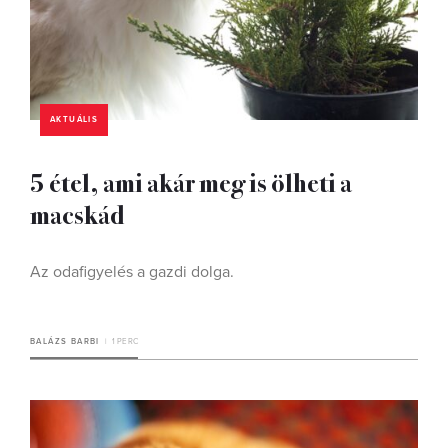
AKTUÁLIS
5 étel, ami akár meg is ölheti a
macskád
Az odafigyelés a gazdi dolga.
BALÁZS BARBI
1 PERC