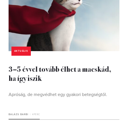
AKTUÁLIS
3–5 évvel tovább élhet a macskád,
ha így iszik
Apróság, de megvédhet egy gyakori betegségtől.
BALÁZS BARBI
4 PERC