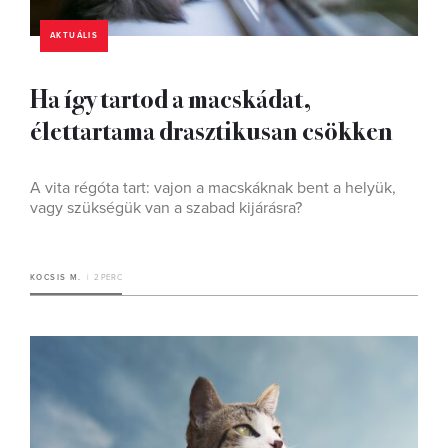
AKTUÁLIS
Ha így tartod a macskádat,
élettartama drasztikusan csökken
A vita régóta tart: vajon a macskáknak bent a helyük,
vagy szükségük van a szabad kijárásra?
KOCSIS M.
2 PERC