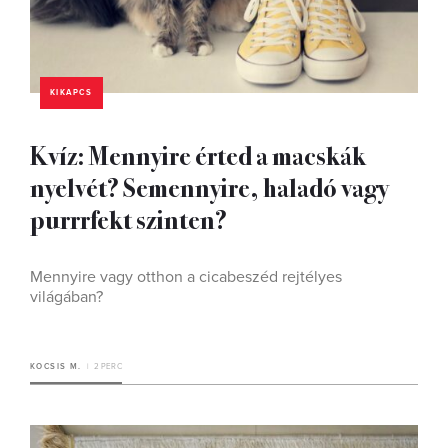
KIKAPCS
Kvíz: Mennyire érted a macskák
nyelvét? Semennyire, haladó vagy
purrrfekt szinten?
Mennyire vagy otthon a cicabeszéd rejtélyes
világában?
KOCSIS M.
2 PERC