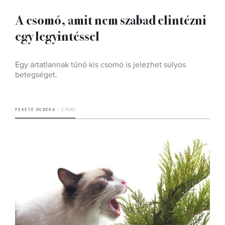
A csomó, amit nem szabad elintézni
egy legyintéssel
Egy ártatlannak tűnő kis csomó is jelezhet súlyos
betegséget.
FEKETE REBEKA
2 PERC