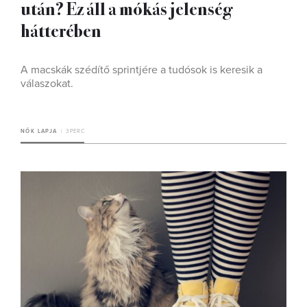
után? Ez áll a mókás jelenség
hátterében
A macskák szédítő sprintjére a tudósok is keresik a
válaszokat.
NŐK LAPJA
3 PERC