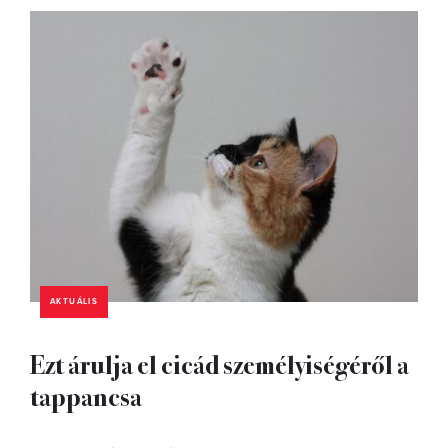
AKTUÁLIS
Ezt árulja el cicád személyiségéről a
tappancsa