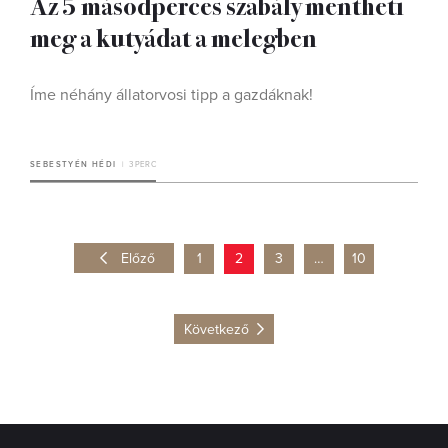
Az 5 másodperces szabály mentheti
meg a kutyádat a melegben
Íme néhány állatorvosi tipp a gazdáknak!
SEBESTYÉN HÉDI
3 PERC
Előző
1
2
3
…
10
Következő