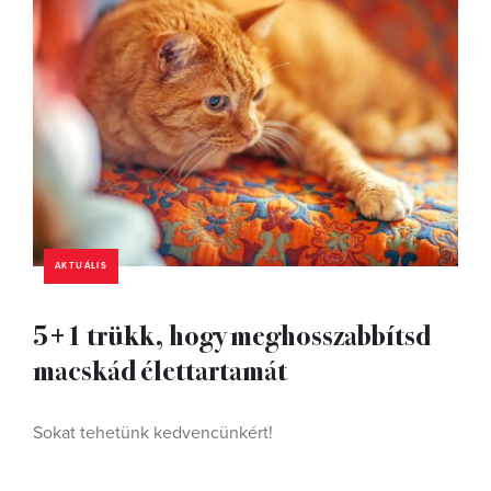
AKTUÁLIS
5+1 trükk, hogy meghosszabbítsd
macskád élettartamát
Sokat tehetünk kedvencünkért!