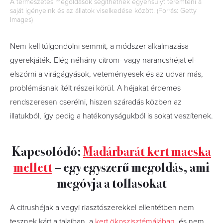
A természetes megoldások segíthetnek egyensúlyt teremteni a
saját igényeink és az állatok viselkedése között. (Forrás: Getty
Images)
Nem kell túlgondolni semmit, a módszer alkalmazása
gyerekjáték. Elég néhány citrom- vagy narancshéjat el-
elszórni a virágágyások, veteményesek és az udvar más,
problémásnak ítélt részei körül. A héjakat érdemes
rendszeresen cserélni, hiszen száradás közben az
illatukból, így pedig a hatékonyságukból is sokat veszítenek.
Kapcsolódó:
Madárbarát kert macska
mellett
– egy egyszerű megoldás, ami
megóvja a tollasokat
A citrushéjak a vegyi riasztószerekkel ellentétben nem
tesznek kárt a talajban, a
kert ökoszisztémájában
, és nem