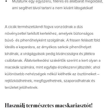
Mutatunk egy egyszerű, filléres és állatbarát megoldást,
ami segíthet távol tartani a nem kívánt látogatókat!
A cicák természetüknél fogva vonzódnak a dús
növényzettel tarkított kertekhez, amelyek biztonságos
búvó- és pihenőhelyként szolgálnak. A frissen felásott föld
ideális a kaparásra, az árnyékos sarkok pihenőhelyet
kínálnak, a virágágyások pedig kíváncsiságra és játékra
csábítanak. Állatviselkedési szakértők szerint a kert olyan a
macskák számára, mint egyfajta érzékszervi játszótér, ahol
különösebb nehézségek nélkül kiélhetik az ösztöneiket –
rejtőzködhetnek, megfigyelhetnek, szaporodhatnak és
területet jelölhetnek.
Használj természetes macskariasztót!