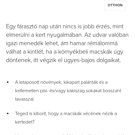
OTTHON
Egy fárasztó nap után nincs is jobb érzés, mint
elmerülni a kert nyugalmában. Az udvar valóban
igazi menedék lehet, ám hamar rémálommá
válhat a kintlét, ha a környékbeli macskák úgy
döntenek, itt végzik el ügyes-bajos dolgaikat.
A letaposott növények, kikapart palánták és a
kellemetlen pisi- és/vagy kakiszag sokakat bosszant
tavasszal.
Téged is kiborít, hogy a macskák vécének nézik a
kertedet?