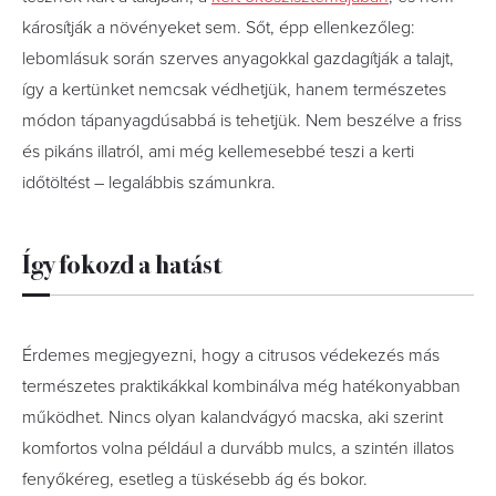
károsítják a növényeket sem. Sőt, épp ellenkezőleg:
lebomlásuk során szerves anyagokkal gazdagítják a talajt,
így a kertünket nemcsak védhetjük, hanem természetes
módon tápanyagdúsabbá is tehetjük. Nem beszélve a friss
és pikáns illatról, ami még kellemesebbé teszi a kerti
időtöltést – legalábbis számunkra.
Így fokozd a hatást
Érdemes megjegyezni, hogy a citrusos védekezés más
természetes praktikákkal kombinálva még hatékonyabban
működhet. Nincs olyan kalandvágyó macska, aki szerint
komfortos volna például a durvább mulcs, a szintén illatos
fenyőkéreg, esetleg a tüskésebb ág és bokor.