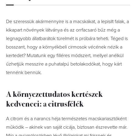
De szeressük akármennyire is a macskákat, a lepisilt falak, a
kikapart növények látványa és az orrfacsaró bűz még a
legnagyobb állatbarátok türelmét is próbára teheti. Téged is
bosszant, hogy a környékbeli cirmosok vécének nézik a
kertedet? Mutatunk egy filléres módszert, mellyel anélkül
űzhetjük messzire a puhatalpú betolakodókat, hogy kárt
tennénk bennük.
A környezettudatos kertészek
kedvencei: a citrusfélék
A citrom és a narancs héja természetes macskariasztóként
működik – akinek van saját cicája, biztosan észrevette már.
Míg a gyümölcsökben lévő illiólajokat mi frissnek és