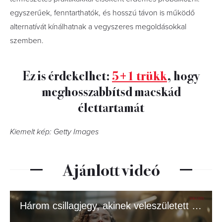
egyszerűek, fenntarthatók, és hosszú távon is működő
alternatívát kínálhatnak a vegyszeres megoldásokkal
szemben.
Ez is érdekelhet:
5+1 trükk
, hogy
meghosszabbítsd macskád
élettartamát
Kiemelt kép: Getty Images
Ajánlott videó
Három csillagjegy, akinek veleszületett tekintélye van – igazi vezetők