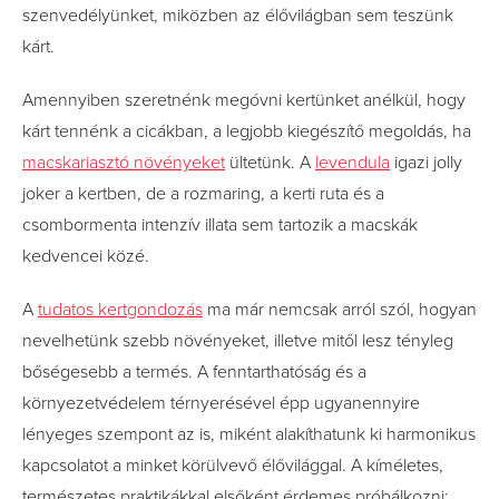
szenvedélyünket, miközben az élővilágban sem teszünk
kárt.
Amennyiben szeretnénk megóvni kertünket anélkül, hogy
kárt tennénk a cicákban, a legjobb kiegészítő megoldás, ha
macskariasztó növényeket
ültetünk. A
levendula
igazi jolly
joker a kertben, de a rozmaring, a kerti ruta és a
csombormenta intenzív illata sem tartozik a macskák
kedvencei közé.
A
tudatos kertgondozás
ma már nemcsak arról szól, hogyan
nevelhetünk szebb növényeket, illetve mitől lesz tényleg
bőségesebb a termés. A fenntarthatóság és a
környezetvédelem térnyerésével épp ugyanennyire
lényeges szempont az is, miként alakíthatunk ki harmonikus
kapcsolatot a minket körülvevő élővilággal. A kíméletes,
természetes praktikákkal elsőként érdemes próbálkozni: