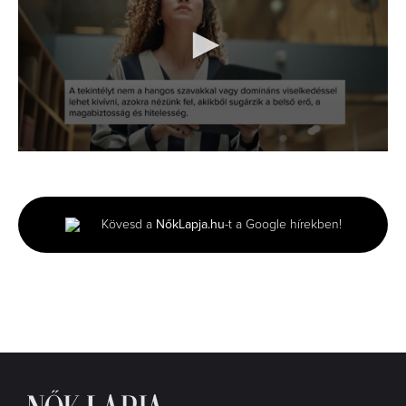
0
seconds
of
1
minute,
Kövesd a
NőkLapja.hu
-t a Google hírekben!
14
seconds