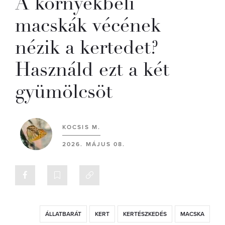
A környékbeli
macskák vécének
nézik a kertedet?
Használd ezt a két
gyümölcsöt
KOCSIS M.
2026. MÁJUS 08.
ÁLLATBARÁT
KERT
KERTÉSZKEDÉS
MACSKA