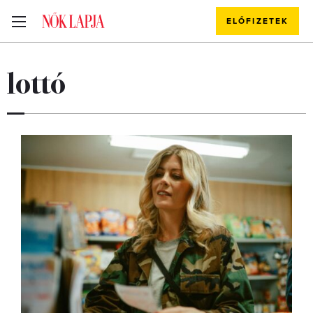
ELŐFIZETEK
lottó