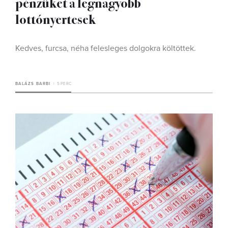
pénzüket a legnagyobb
lottónyertesek
Kedves, furcsa, néha felesleges dolgokra költöttek.
BALÁZS BARBI
5 PERC