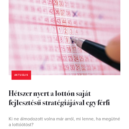
AKTUÁLIS
Hétszer nyert a lottón saját
fejlesztésű stratégiájával egy férfi
Ki ne álmodozott volna már arról, mi lenne, ha megütné
a lottóötöst?