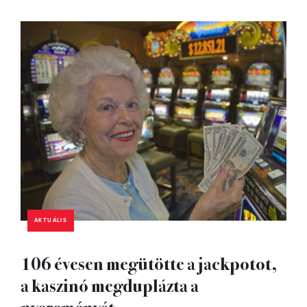
AKTUÁLIS
106 évesen megütötte a jackpotot,
a kaszinó megduplázta a
nyereményét