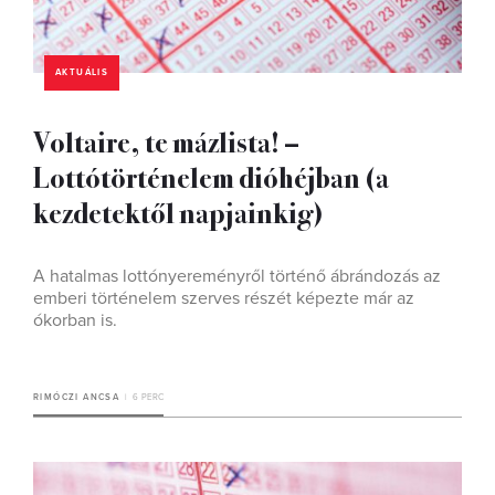
AKTUÁLIS
Voltaire, te mázlista! –
Lottótörténelem dióhéjban (a
kezdetektől napjainkig)
A hatalmas lottónyereményről történő ábrándozás az
emberi történelem szerves részét képezte már az
ókorban is.
RIMÓCZI ANCSA
6 PERC