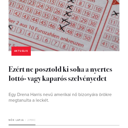
AKTUÁLIS
Ezért ne posztold ki soha a nyertes
lottó- vagy kaparós szelvényedet
Egy Drena Harris nevű amerikai nő bizonyára örökre
megtanulta a leckét.
NŐK LAPJA
2 PERC