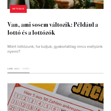
AKTUÁLIS
Van, ami sosem változik: Például a
lottó és a lottózók
Miért lottózunk, ha tudjuk, gyakorlatilag nincs esélyünk
nyerni?
LAMI JULI
5 PERC