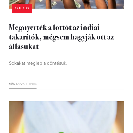
AKTUÁLIS
Megnyerték a lottót az indiai
takarítók, mégsem hagyják ott az
állásukat
Sokakat meglep a döntésük.
NŐK LAPJA
4 PERC