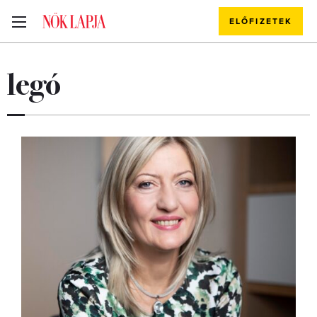
ELŐFIZETEK
legó