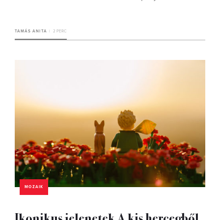
TAMÁS ANITA
2 PERC
MOZAIK
Ikonikus jelenetek A kis hercegből