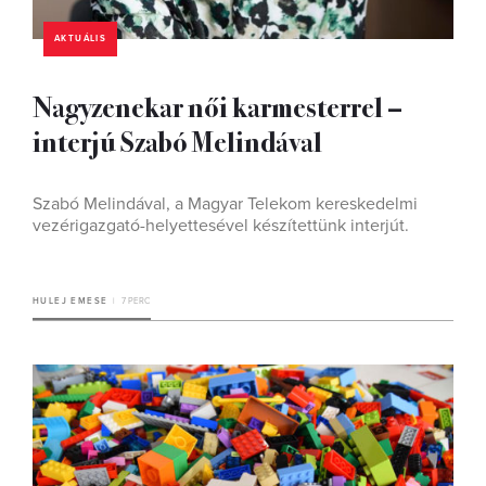
AKTUÁLIS
Nagyzenekar női karmesterrel –
interjú Szabó Melindával
Szabó Melindával, a Magyar Telekom kereskedelmi
vezérigazgató-helyettesével készítettünk interjút.
HULEJ EMESE
7 PERC