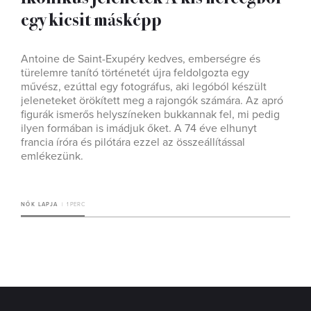
egy kicsit másképp
Antoine de Saint-Exupéry kedves, emberségre és
türelemre tanító történetét újra feldolgozta egy
művész, ezúttal egy fotográfus, aki legóból készült
jeleneteket örökített meg a rajongók számára. Az apró
figurák ismerős helyszíneken bukkannak fel, mi pedig
ilyen formában is imádjuk őket. A 74 éve elhunyt
francia íróra és pilótára ezzel az összeállítással
emlékezünk.
NŐK LAPJA
1 PERC