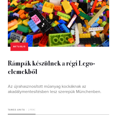
AKTUÁLIS
Rámpák készülnek a régi Lego-
elemekből
Az újrahasznosított műanyag kockáknak az
akadálymentesítésben lesz szerepük Münchenben.
TAMÁS ANITA
2 PERC