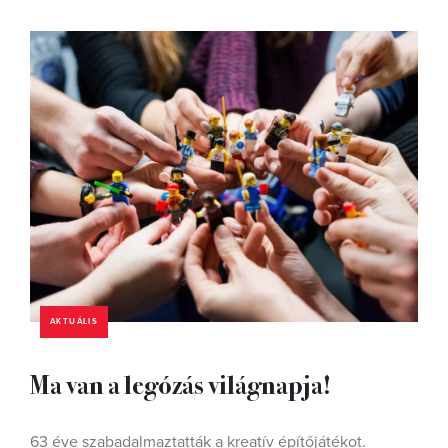
AKTUÁLIS
Ma van a legózás világnapja!
63 éve szabadalmaztatták a kreatív építőjátékot.