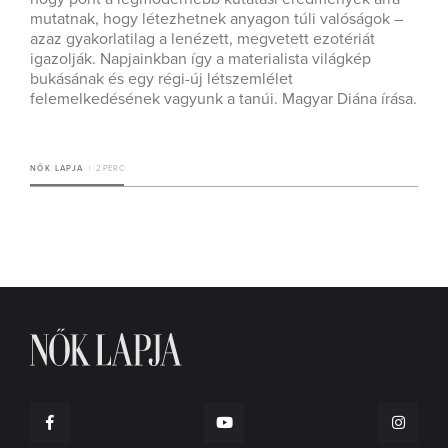
mutatnak, hogy létezhetnek anyagon túli valóságok –
azaz gyakorlatilag a lenézett, megvetett ezotériát
igazolják. Napjainkban így a materialista világkép
bukásának és egy régi-új létszemlélet
felemelkedésének vagyunk a tanúi. Magyar Diána írása.
NŐK LAPJA
2 PERC