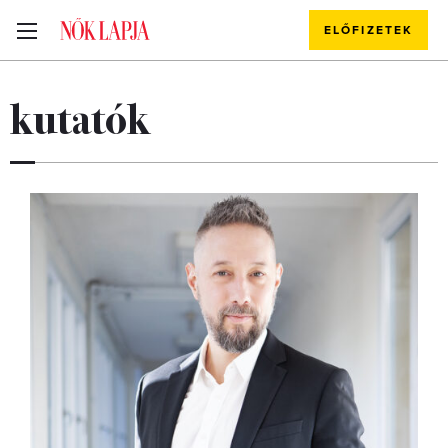
ELŐFIZETEK
kutatók