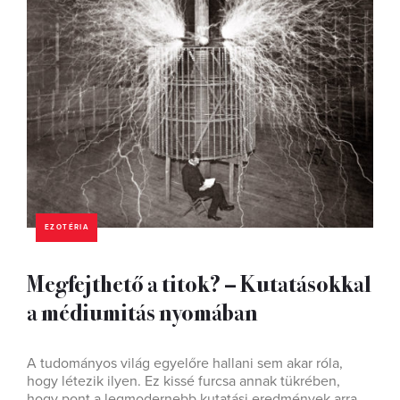
EZOTÉRIA
Megfejthető a titok? – Kutatásokkal
a médiumitás nyomában
A tudományos világ egyelőre hallani sem akar róla,
hogy létezik ilyen. Ez kissé furcsa annak tükrében,
hogy pont a legmodernebb kutatási eredmények arra