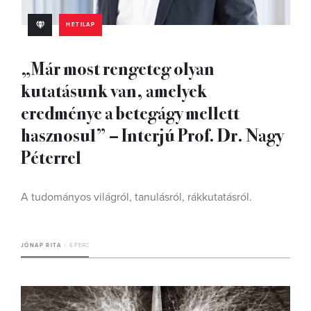
HETILAP
„Már most rengeteg olyan
kutatásunk van, amelyek
eredménye a betegágy mellett
hasznosul” – Interjú Prof. Dr. Nagy
Péterrel
A tudományos világról, tanulásról, rákkutatásról.
JÓNAP RITA
6 PERC