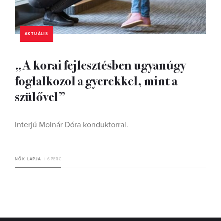
AKTUÁLIS
„A korai fejlesztésben ugyanúgy
foglalkozol a gyerekkel, mint a
szülővel”
Interjú Molnár Dóra konduktorral.
NŐK LAPJA
6 PERC