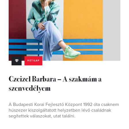
HETILAP
Czeizel Barbara – A szakmám a
szenvedélyem
A Budapesti Korai Fejlesztő Központ 1992 óta csaknem
húszezer kiszolgáltatott helyzetben lévő családnak
segítettek válaszokat, utat találni.