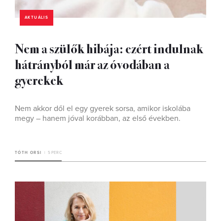
AKTUÁLIS
Nem a szülők hibája: ezért indulnak
hátrányból már az óvodában a
gyerekek
Nem akkor dől el egy gyerek sorsa, amikor iskolába
megy – hanem jóval korábban, az első években.
TÓTH ORSI
5 PERC