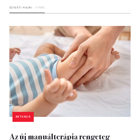
SZIGETI HAJNI
6 PERC
AKTUÁLIS
Az új manuálterápia rengeteg