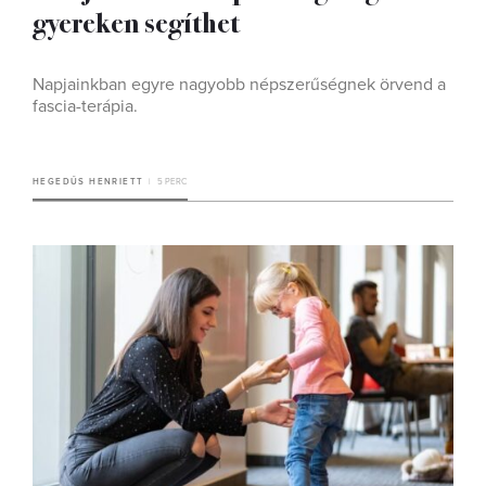
gyereken segíthet
Napjainkban egyre nagyobb népszerűségnek örvend a
fascia-terápia.
HEGEDŰS HENRIETT
5 PERC