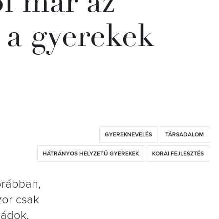
l már az
 a gyerekek
GYEREKNEVELÉS
TÁRSADALOM
HÁTRÁNYOS HELYZETŰ GYEREKEK
KORAI FEJLESZTÉS
orábban,
zor csak
ládok,