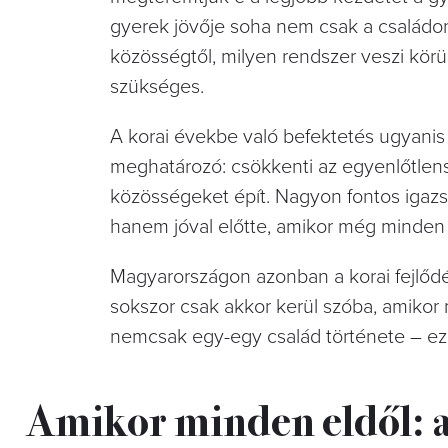
gyerek jövője soha nem csak a családo
közösségtől, milyen rendszer veszi körü
szükséges.
A korai évekbe való befektetés ugyanis
meghatározó: csökkenti az egyenlőtlensé
közösségeket épít. Nagyon fontos igazsá
hanem jóval előtte, amikor még minden l
Magyarországon azonban a korai fejlő
sokszor csak akkor kerül szóba, amikor 
nemcsak egy-egy család története – ez
Amikor minden eldől: az