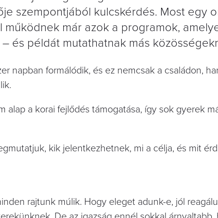
je szempontjából kulcskérdés. Most egy 
ol működnek már azok a programok, amelye
– és példát mutathatnak más közösségekn
zer napban formálódik, és ez nemcsak a családon, h
ik.
lap a korai fejlődés támogatása, így sok gyerek má
egmutatjuk, kik jelentkezhetnek, mi a célja, és mit é
nden rajtunk múlik. Hogy eleget adunk-e, jól reagálu
erekünknek. De az igazság ennél sokkal árnyaltabb,