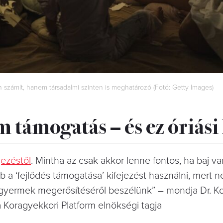
 számít, hanem társadalmi szinten is meghatározó (Fotó: Getty Images)
 támogatás – és ez óriás
jezéstől
. Mintha az csak akkor lenne fontos, ha baj va
b a ‘fejlődés támogatása’ kifejezést használni, mert 
yermek megerősítéséről beszélünk” – mondja Dr. Ko
a Koragyekkori Platform elnökségi tagja