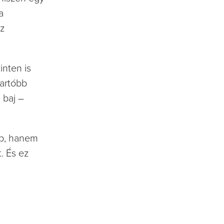
a
az
inten is
tartóbb
 baj –
ap, hanem
. És ez