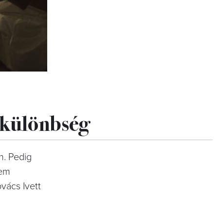
i különbség
n. Pedig
nem
vács Ivett