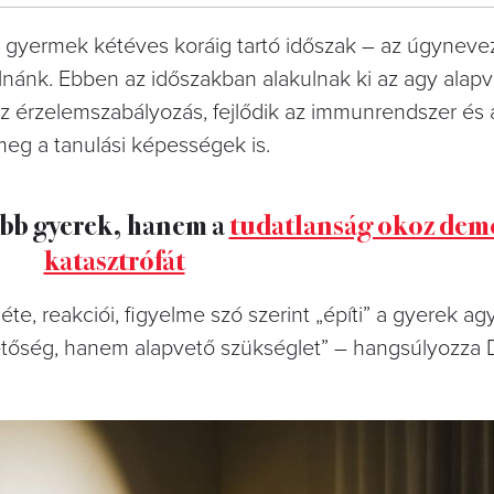
a gyermek kétéves koráig tartó időszak – az úgynevez
nánk. Ebben az időszakban alakulnak ki az agy alap
 az érzelemszabályozás, fejlődik az immunrendszer és 
meg a tanulási képességek is.
ebb gyerek, hanem a
tudatlanság okoz dem
katasztrófát
éte, reakciói, figyelme szó szerint „építi” a gyerek agy
etőség, hanem alapvető szükséglet” – hangsúlyozza 