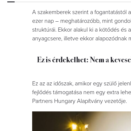
A szakemberek szerint a fogantatástól 
ezer nap – meghatározóbb, mint gondol
struktúrái. Ekkor alakul ki a kötődés és
anyagcsere, illetve ekkor alapozódnak 
Ez is érdekelhet: Nem a keves
Ez az az időszak, amikor egy szülő jelenl
fejlődés támogatása nem egy extra leh
Partners Hungary Alapítvány vezetője.