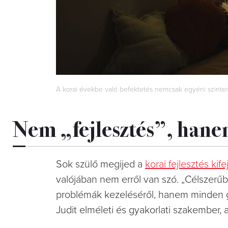
A korai évekbe való befektetés nemcsak egyéni szinten
Nem „fejlesztés”, hanem
Sok szülő megijed a
korai fejlesztés kife
valójában nem erről van szó. „Célszerűb
problémák kezeléséről, hanem minden g
Judit elméleti és gyakorlati szakember, 