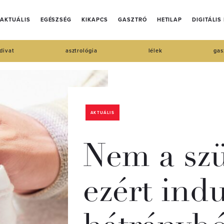
AKTUÁLIS
EGÉSZSÉG
KIKAPCS
GASZTRÓ
HETILAP
DIGITÁLIS
divat
asztrológia
lélek
gas
AKTUÁLIS
Nem a szü
ezért ind