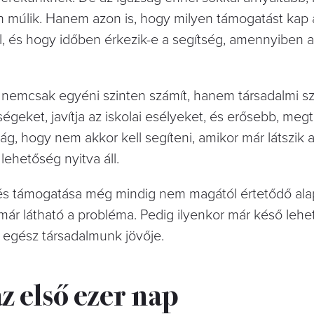
n múlik. Hanem azon is, hogy milyen támogatást kap 
l, és hogy időben érkezik-e a segítség, amennyiben 
 nemcsak egyéni szinten számít, hanem társadalmi sz
geket, javítja az iskolai esélyeket, és erősebb, meg
g, hogy nem akkor kell segíteni, amikor már látszik a
ehetőség nyitva áll.
dés támogatása még mindig nem magától értetődő al
már látható a probléma. Pedig ilyenkor már késő lehet
 egész társadalmunk jövője.
 első ezer nap