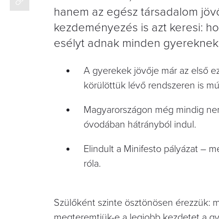
hanem az egész társadalom jövő
kezdeményezés is azt keresi: h
esélyt adnak minden gyereknek 
A gyerekek jövője már az első e
körülöttük lévő rendszeren is múl
Magyarországon még mindig nem a
óvodában hátrányból indul.
Elindult a Minifesto pályázat – m
róla.
Szülőként szinte ösztönösen érezzük: mi
megteremtjük-e a legjobb kezdetet a gy