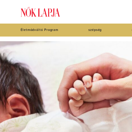
Életmódváltó Program
szépség