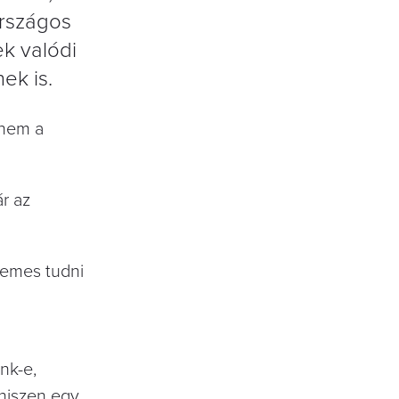
országos
k valódi
ek is.
anem a
r az
rdemes tudni
nk-e,
 hiszen egy