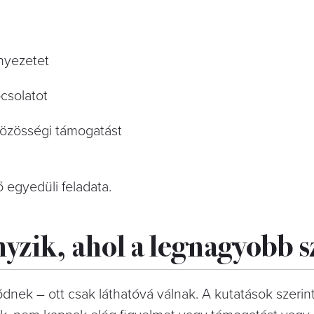
rnyezetet
csolatot
 közösségi támogatást
 egyedüli feladata.
ányzik, ahol a legnagyobb 
ek – ott csak láthatóvá válnak. A kutatások szerint