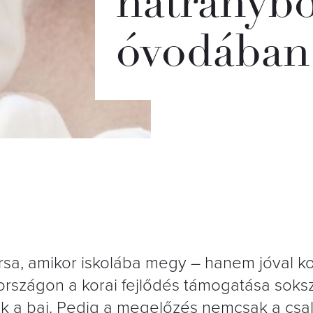
hátránybó
óvodában
rsa, amikor iskolába megy – hanem jóval k
rszágon a korai fejlődés támogatása soks
zik a baj. Pedig a megelőzés nemcsak a csa