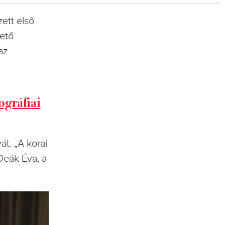
ett első
vető
az
ográfiai
át. „A korai
Deák Éva, a