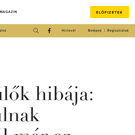
 MAGAZIN
ELŐFIZETEK
ztró
Hírlevél
Belépek
Regisztrálok
lők hibája:
ulnak