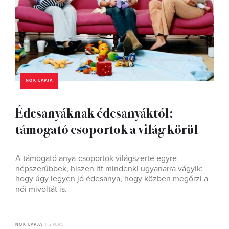
NŐK LAPJA
Édesanyáknak édesanyáktól:
támogató csoportok a világ körül
A támogató anya-csoportok világszerte egyre
népszerűbbek, hiszen itt mindenki ugyanarra vágyik:
hogy úgy legyen jó édesanya, hogy közben megőrzi a
női mivoltát is.
NŐK LAPJA
2 PERC