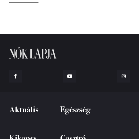
Aktuális
Egészség
Kikapcs
Gasztró