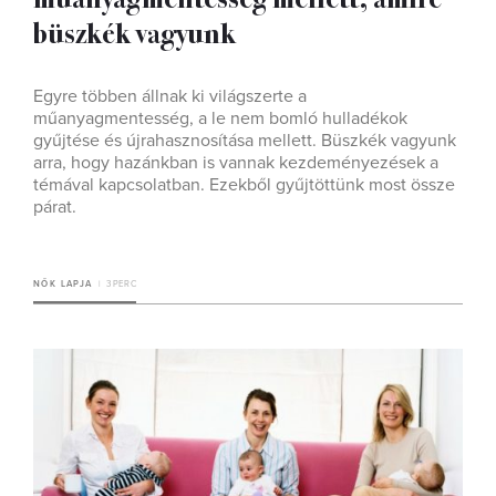
büszkék vagyunk
Egyre többen állnak ki világszerte a
műanyagmentesség, a le nem bomló hulladékok
gyűjtése és újrahasznosítása mellett. Büszkék vagyunk
arra, hogy hazánkban is vannak kezdeményezések a
témával kapcsolatban. Ezekből gyűjtöttünk most össze
párat.
NŐK LAPJA
3 PERC