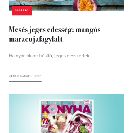
GASZTRÓ
Mesés jeges édesség: mangós
maracujafagylalt
Ha nyár, akkor hűsítő, jeges desszertek!
URBÁN GÁBOR
1 PERC