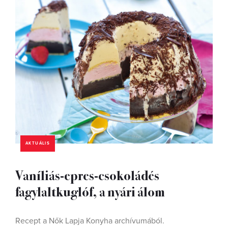
AKTUÁLIS
Vaníliás-epres-csokoládés
fagylaltkuglóf, a nyári álom
Recept a Nők Lapja Konyha archívumából.