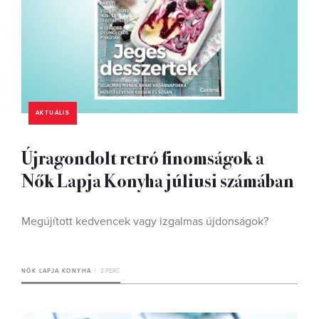
AKTUÁLIS
Újragondolt retró finomságok a
Nők Lapja Konyha júliusi számában
Megújított kedvencek vagy izgalmas újdonságok?
NŐK LAPJA KONYHA
2 PERC