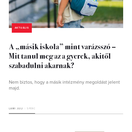
AKTUÁLIS
A „másik iskola” mint varázsszó –
Mit tanul meg az a gyerek, akitől
szabadulni akarnak?
Nem biztos, hogy a másik intézmény megoldást jelent
majd.
LAMI JULI
5 PERC