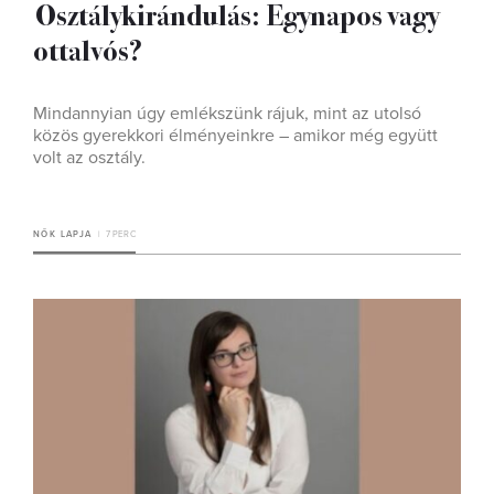
Osztálykirándulás: Egynapos vagy
ottalvós?
Mindannyian úgy emlékszünk rájuk, mint az utolsó
közös gyerekkori élményeinkre – amikor még együtt
volt az osztály.
NŐK LAPJA
7 PERC