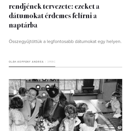
rendjének tervezete: ezeket a
dátumokat érdemes felírni a
naptárba
Összegyűjtöttük a legfontosabb dátumokat egy helyen.
OLÁH-KOPPÁNY ANDREA
3 PERC