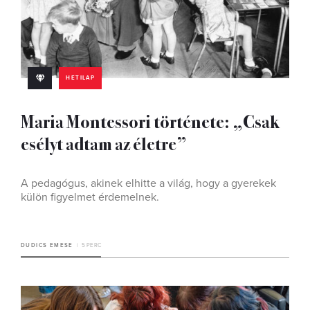
HETILAP
Maria Montessori története: „Csak
esélyt adtam az életre”
A pedagógus, akinek elhitte a világ, hogy a gyerekek
külön figyelmet érdemelnek.
DUDICS EMESE
5 PERC