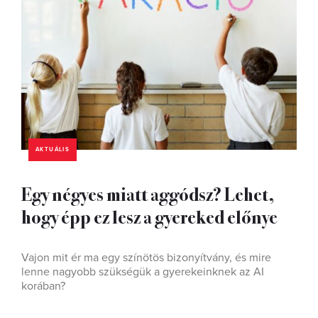
AKTUÁLIS
Egy négyes miatt aggódsz? Lehet,
hogy épp ez lesz a gyereked előnye
Vajon mit ér ma egy színötös bizonyítvány, és mire
lenne nagyobb szükségük a gyerekeinknek az AI
korában?