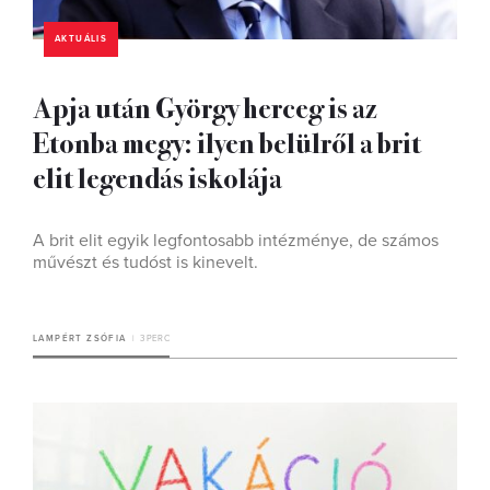
AKTUÁLIS
Apja után György herceg is az
Etonba megy: ilyen belülről a brit
elit legendás iskolája
A brit elit egyik legfontosabb intézménye, de számos
művészt és tudóst is kinevelt.
LAMPÉRT ZSÓFIA
3 PERC