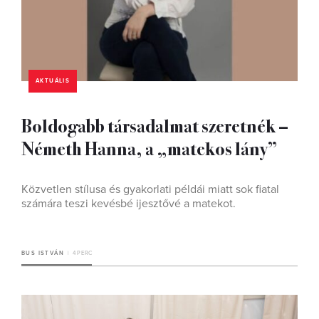
AKTUÁLIS
Boldogabb társadalmat szeretnék –
Németh Hanna, a „matekos lány”
Közvetlen stílusa és gyakorlati példái miatt sok fiatal
számára teszi kevésbé ijesztővé a matekot.
BUS ISTVÁN
4 PERC