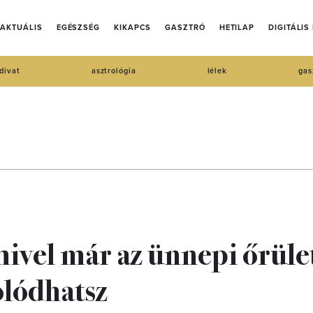
AKTUÁLIS
EGÉSZSÉG
KIKAPCS
GASZTRÓ
HETILAP
DIGITÁLIS
divat
asztrológia
lélek
gas
ivel már az ünnepi őrüle
olódhatsz