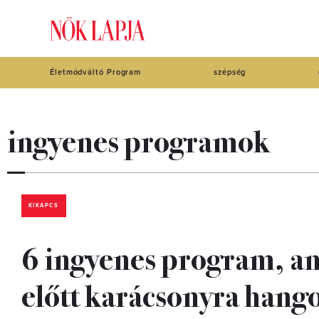
Életmódváltó Program
szépség
ingyenes programok
KIKAPCS
6 ingyenes program, am
előtt karácsonyra hang