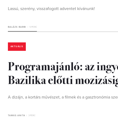
Lassú, szerény, visszafogott adventet kívánunk!
BALÁZS BARBI
5 PERC
AKTUÁLIS
Programajánló: az ingye
Bazilika előtti mozizási
A dizájn, a kortárs művészet, a filmek és a gasztronómia sz
TAMÁS ANITA
3 PERC