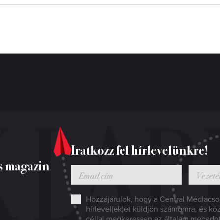
Iratkozz fel hírlevelünkre!
s magazin
Hozzájárulok, hogy a Central Médiacsop
hírlevel(ek)et küldjön számomra, és kö
céllal megkeressen az általam megado