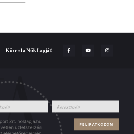
Kövesd a Nők Lapját!
ort Zrt. noklapja.hu
zvetlen üzletszerzési
tt elérhetőségeimen