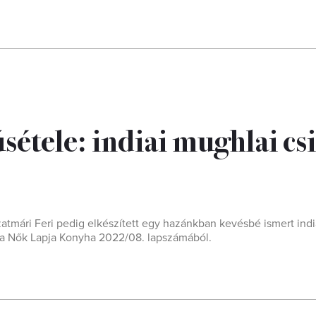
sétele: indiai mughlai cs
mári Feri pedig elkészített egy hazánkban kevésbé ismert india
 a Nők Lapja Konyha 2022/08. lapszámából.