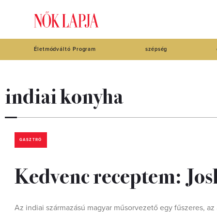
Életmódváltó Program
szépség
indiai konyha
GASZTRÓ
Kedvenc receptem: Josh
Az indiai származású magyar műsorvezető egy fűszeres, az áz