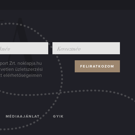
ort Zrt. noklapja.hu
zvetlen üzletszerzési
tt elérhetőségeimen
MÉDIAAJÁNLAT
GYIK