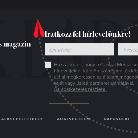
Iratkozz fel hírlevelünkre!
s magazin
Hozzájárulok, hogy a Central Médiacsop
hírlevel(ek)et küldjön számomra, és kö
céllal megkeressen az általam megado
saját vagy üzleti partnerei ajánlatával.
Az adatkezelés részletei
ÁLÁSI FELTÉTELEK
ADATVÉDELEM
KAPCSOLAT