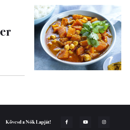
zer
Kövesd a Nők Lapját!