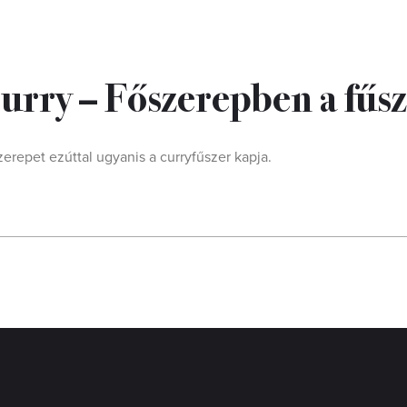
urry – Főszerepben a fűs
erepet ezúttal ugyanis a curryfűszer kapja.