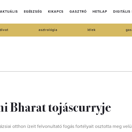
AKTUÁLIS
EGÉSZSÉG
KIKAPCS
GASZTRÓ
HETILAP
DIGITÁLIS
divat
asztrológia
lélek
gas
i Bharat tojáscurryje
siai otthon ízeit felvonultató fogás fortélyait osztotta meg velü