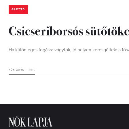
GASZTRÓ
Csicseriborsós sütőtökc
Ha különleges fogásra vágytok, jó helyen keresgéltek: a fősz
NŐK LAPJA
1 PERC