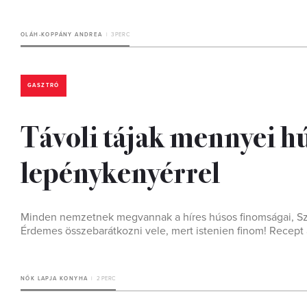
OLÁH-KOPPÁNY ANDREA
3 PERC
GASZTRÓ
Távoli tájak mennyei hú
lepénykenyérrel
Minden nemzetnek megvannak a híres húsos finomságai, Szat
Érdemes összebarátkozni vele, mert istenien finom! Recept
NŐK LAPJA KONYHA
2 PERC