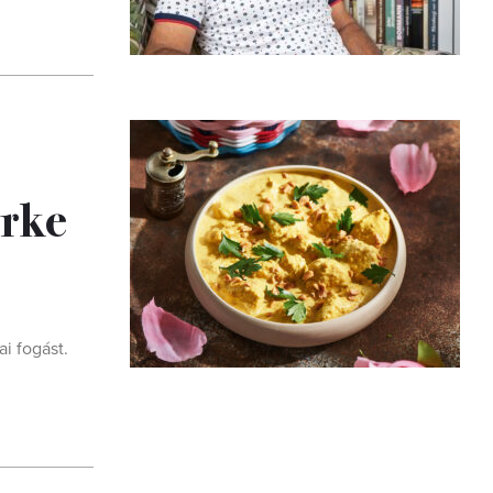
irke
i fogást.