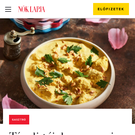
ELŐFIZETEK
GASZTRÓ