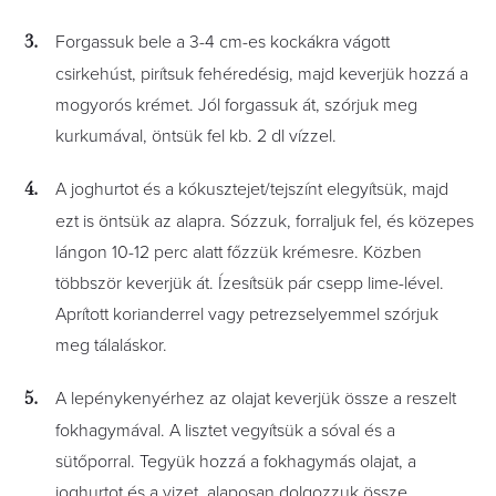
Forgassuk bele a 3-4 cm-es kockákra vágott
csirkehúst, pirítsuk fehéredésig, majd keverjük hozzá a
mogyorós krémet. Jól forgassuk át, szórjuk meg
kurkumával, öntsük fel kb. 2 dl vízzel.
A joghurtot és a kókusztejet/tejszínt elegyítsük, majd
ezt is öntsük az alapra. Sózzuk, forraljuk fel, és közepes
lángon 10-12 perc alatt főzzük krémesre. Közben
többször keverjük át. Ízesítsük pár csepp lime-lével.
Aprított korianderrel vagy petrezselyemmel szórjuk
meg tálaláskor.
A lepénykenyérhez az olajat keverjük össze a reszelt
fokhagymával. A lisztet vegyítsük a sóval és a
sütőporral. Tegyük hozzá a fokhagymás olajat, a
joghurtot és a vizet, alaposan dolgozzuk össze