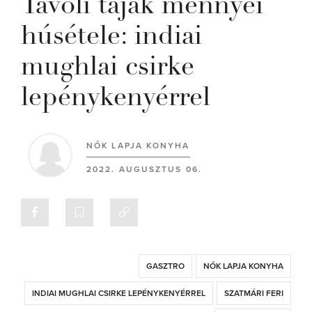
Távoli tájak mennyei
húsétele: indiai
mughlai csirke
lepénykenyérrel
NŐK LAPJA KONYHA
2022. AUGUSZTUS 06.
GASZTRO
NŐK LAPJA KONYHA
INDIAI MUGHLAI CSIRKE LEPÉNYKENYÉRREL
SZATMÁRI FERI