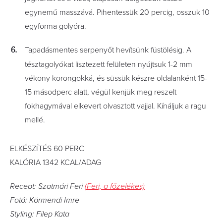
egynemű masszává. Pihentessük 20 percig, osszuk 10
egyforma golyóra.
Tapadásmentes serpenyőt hevítsünk füstölésig. A
tésztagolyókat lisztezett felületen nyújtsuk 1-2 mm
vékony korongokká, és süssük készre oldalanként 15-
15 másodperc alatt, végül kenjük meg reszelt
fokhagymával elkevert olvasztott vajjal. Kínáljuk a ragu
mellé.
ELKÉSZÍTÉS 60 PERC
KALÓRIA 1342 KCAL/ADAG
Recept: Szatmári Feri
(Feri, a főzelékes)
Fotó: Körmendi Imre
Styling: Filep Kata