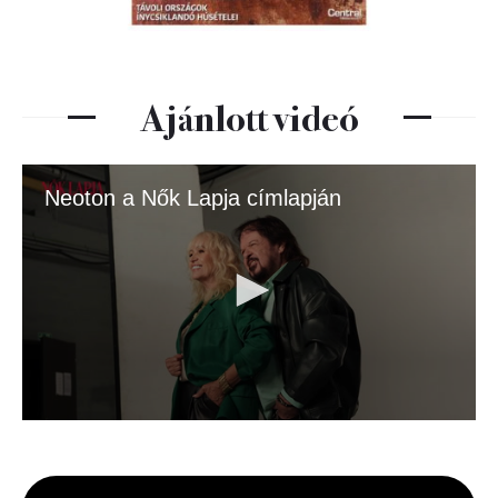
Ajánlott videó
Neoton a Nők Lapja címlapján
0
seconds
of
3