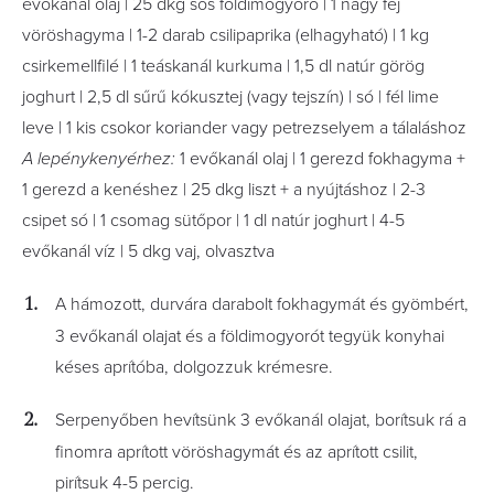
evőkanál olaj | 25 dkg sós földimogyoró | 1 nagy fej
vöröshagyma | 1-2 darab csilipaprika (elhagyható) | 1 kg
csirkemellfilé | 1 teáskanál kurkuma | 1,5 dl natúr görög
joghurt | 2,5 dl sűrű kókusztej (vagy tejszín) | só | fél lime
leve | 1 kis csokor koriander vagy petrezselyem a tálaláshoz
A lepénykenyérhez:
1 evőkanál olaj | 1 gerezd fokhagyma +
1 gerezd a kenéshez | 25 dkg liszt + a nyújtáshoz | 2-3
csipet só | 1 csomag sütőpor | 1 dl natúr joghurt | 4-5
evőkanál víz | 5 dkg vaj, olvasztva
A hámozott, durvára darabolt fokhagymát és gyömbért,
3 evőkanál olajat és a földimogyorót tegyük konyhai
késes aprítóba, dolgozzuk krémesre.
Serpenyőben hevítsünk 3 evőkanál olajat, borítsuk rá a
finomra aprított vöröshagymát és az aprított csilit,
pirítsuk 4-5 percig.