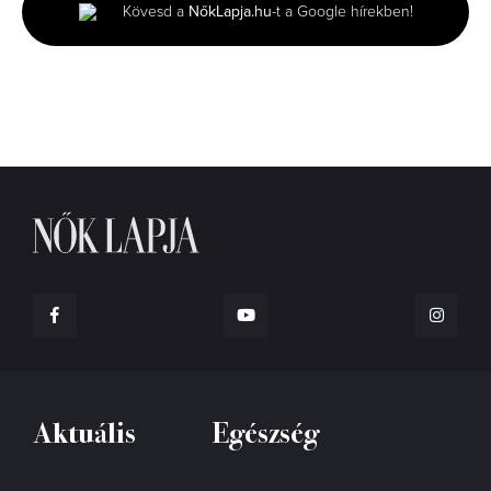
minutes,
Kövesd a
NőkLapja.hu
-t a Google hírekben!
2
seconds
Aktuális
Egészség