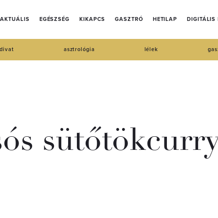
AKTUÁLIS
EGÉSZSÉG
KIKAPCS
GASZTRÓ
HETILAP
DIGITÁLIS
divat
asztrológia
lélek
gas
sós sütőtökcurr