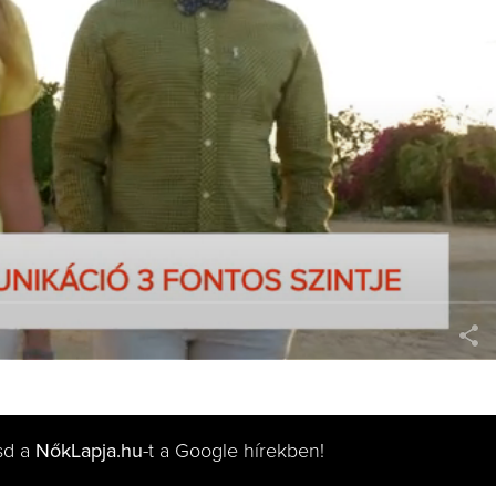
sd a
NőkLapja.hu
-t a Google hírekben!