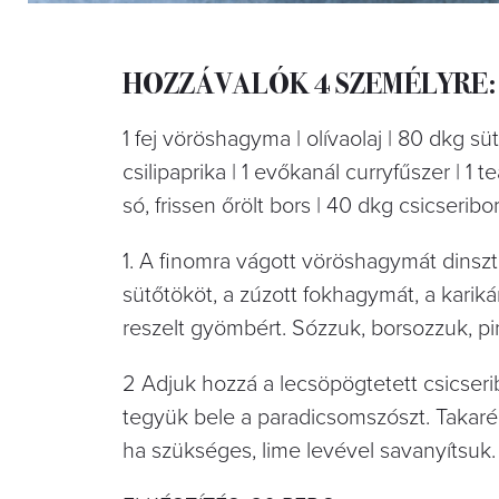
HOZZÁVALÓK 4 SZEMÉLYRE:
1 fej vöröshagyma | olívaolaj | 80 dkg s
csilipaprika | 1 evőkanál curryfűszer | 1
só, frissen őrölt bors | 40 dkg csicserib
1. A ﬁnomra vágott vöröshagymát dinszt
sütőtököt, a zúzott fokhagymát, a karikár
reszelt gyömbért. Sózzuk, borsozzuk, pir
2 Adjuk hozzá a lecsöpögtetett csicseri
tegyük bele a paradicsomszószt. Takaréko
ha szükséges, lime levével savanyítsuk. F