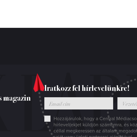
Iratkozz fel hírlevelünkre!
s magazin
Hozzájárulok, hogy a Central Médiacsop
hírlevel(ek)et küldjön számomra, és kö
céllal megkeressen az általam megado