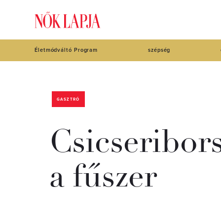
Életmódváltó Program
szépség
GASZTRÓ
Csicseribor
a fűszer