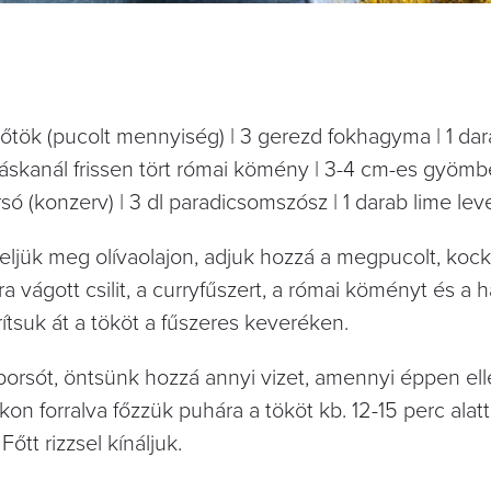
ütőtök (pucolt mennyiség) | 3 gerezd fokhagyma | 1 da
 teáskanál frissen tört római kömény | 3-4 cm-es gyömb
orsó (konzerv) | 3 dl paradicsomszósz | 1 darab lime lev
eljük meg olívaolajon, adjuk hozzá a megpucolt, kock
a vágott csilit, a curryfűszert, a római köményt és a 
ítsuk át a tököt a fűszeres keveréken.
borsót, öntsünk hozzá annyi vizet, amennyi éppen ell
n forralva főzzük puhára a tököt kb. 12-15 perc alatt
őtt rizzsel kínáljuk.