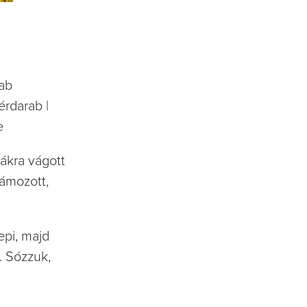
rab
érdarab |
e
ákra vágott
hámozott,
epi, majd
. Sózzuk,