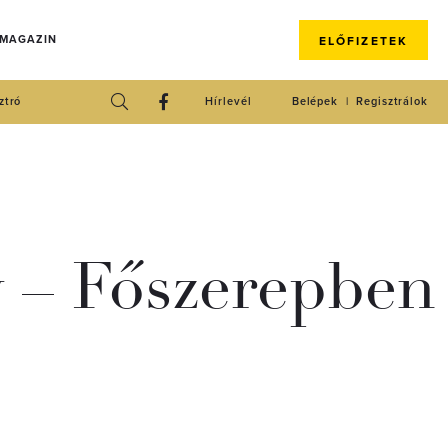
 MAGAZIN
ELŐFIZETEK
ztró
Hírlevél
Belépek
Regisztrálok
y – Főszerepben