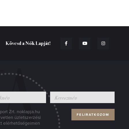
Kövesd a Nők Lapját!
ort Zrt. noklapja.hu
zvetlen üzletszerzési
tt elérhetőségeimen