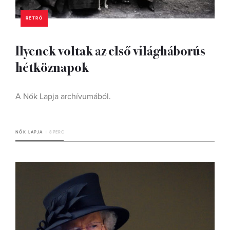
RETRÓ
Ilyenek voltak az első világháborús
hétköznapok
A Nők Lapja archívumából.
NŐK LAPJA
8 PERC