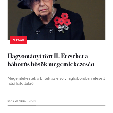
AKTUÁLIS
Hagyományt tört II. Erzsébet a
háborús hősök megemlékezésén
Megemlékeztek a britek az első világháborúban elesett
hősi halottakról.
SÁNDOR ANNA
3 PERC