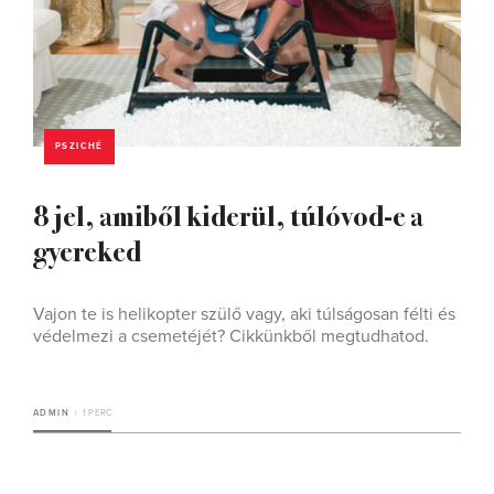
PSZICHÉ
8 jel, amiből kiderül, túlóvod-e a
gyereked
Vajon te is helikopter szülő vagy, aki túlságosan félti és
védelmezi a csemetéjét? Cikkünkből megtudhatod.
ADMIN
1 PERC