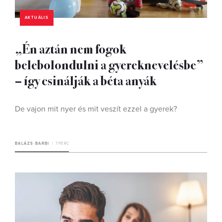
AKTUÁLIS
„Én aztán nem fogok
belebolondulni a gyereknevelésbe”
– így csinálják a béta anyák
De vajon mit nyer és mit veszít ezzel a gyerek?
BALÁZS BARBI
7 PERC