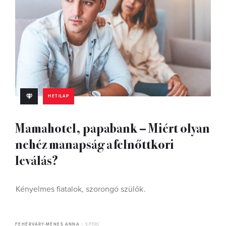
HETILAP
Mamahotel, papabank – Miért olyan
nehéz manapság a felnőttkori
leválás?
Kényelmes fiatalok, szorongó szülők .
FEHÉRVÁRY-MÉNES ANNA
5 PERC