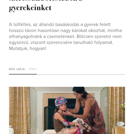
gyerekeinket
A túlféltés, az állandó basáskodás a gyerek felett
hosszú távon hasonlóan nagy károkat okozhat, mintha
elhanyagolnánk a csemeténket. Bölcsen szeretni nem
egyszerű, viszont szerencsére tanulható folyamat.
Mutatjuk, hogyan!
NŐK LAPJA
3 PERC