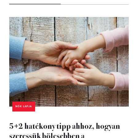
NŐK LAPJA
5+2 hatékony tipp ahhoz, hogyan
szeressük bölcsebben a