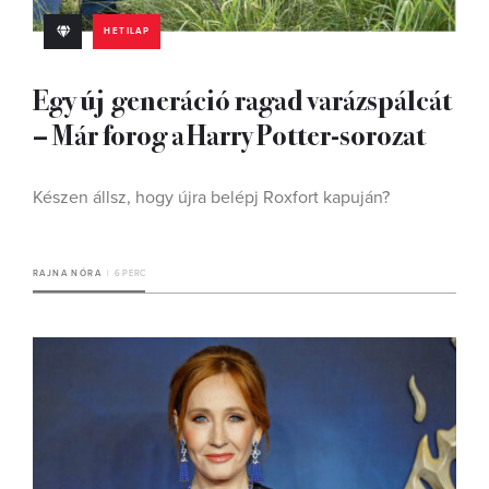
HETILAP
Egy új generáció ragad varázspálcát
– Már forog a Harry Potter-sorozat
Készen állsz, hogy újra belépj Roxfort kapuján?
RAJNA NÓRA
6 PERC