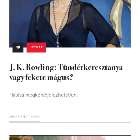
HETILAP
J. K. Rowling: Tündérkeresztanya
vagy fekete mágus?
Hatása megkérdőjelezhetetlen.
JÓNAP RITA
6 PERC