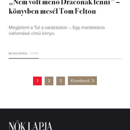
„Nem volt menő Dracónak lenni” –
könyvben mesél Tom Felton
Megjelent a Túl a varázslaton – Egy mardekáros
vallomásai című könyv.
RAJNA NÓRA
6 PERC
1
2
3
Következő