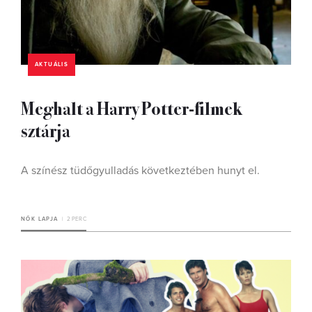
AKTUÁLIS
Meghalt a Harry Potter-filmek
sztárja
A színész tüdőgyulladás következtében hunyt el.
NŐK LAPJA
2 PERC