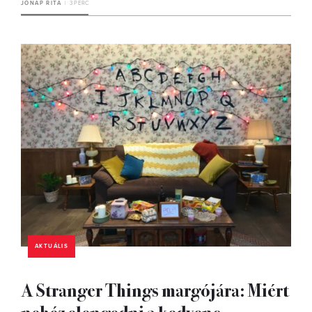
JÓNAP RITA
3 PERC
AKTUÁLIS
A Stranger Things margójára: Miért
nehéz elengedni a kedvenc