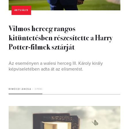
AKTUÁLIS
Vilmos herceg rangos
kitüntetésben részesítette a Harry
Potter-filmek sztárját
Az eseményen a walesi herceg III. Károly király
képviseletében adta át az elismerést.
RIMÓCZI ANCSA
3 PERC