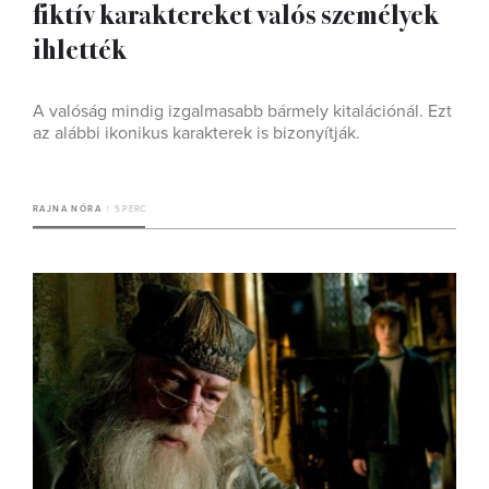
fiktív karaktereket valós személyek
ihlették
A valóság mindig izgalmasabb bármely kitalációnál. Ezt
az alábbi ikonikus karakterek is bizonyítják.
RAJNA NÓRA
5 PERC