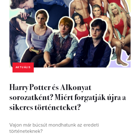
AKTUÁLIS
Harry Potter és Alkonyat
sorozatként? Miért forgatják újra a
sikeres történeteket?
Vajon már búcsút mondhatunk az eredeti
történeteknek?