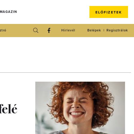
 MAGAZIN
ELŐFIZETEK
ztró
Hírlevél
Belépek
Regisztrálok
felé