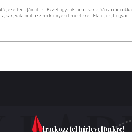
kifejezetten ajánlott is. Ezzel ugyanis nemcsak a fránya ráncokka
z ajkak, valamint a szem környéki területeket. Eláruljuk, hogyan!
Iratkozz fel hírlevelünkre!