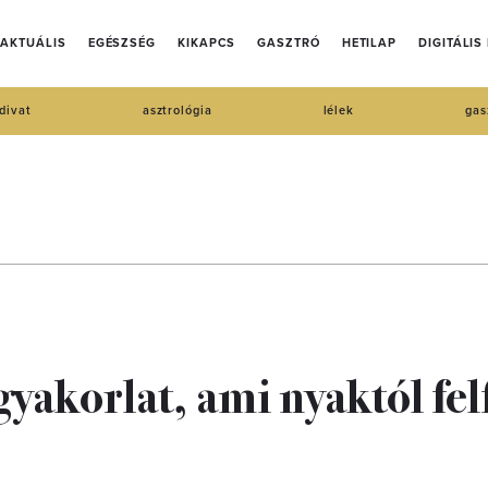
AKTUÁLIS
EGÉSZSÉG
KIKAPCS
GASZTRÓ
HETILAP
DIGITÁLIS
divat
asztrológia
lélek
gas
gyakorlat, ami nyaktól fel