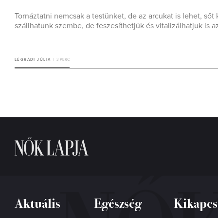
Tornáztatni nemcsak a testünket, de az arcukat is lehet, sőt 
szállhatunk szembe, de feszesíthetjük és vitalizálhatjuk is a
LÉGRÁDI JÚLIA
3 PERC
Aktuális
Egészség
Kikapcs