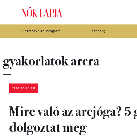
Életmódváltó Program
szépség
gyakorlatok arcra
TEST ÉS LÉLEK
Mire való az arcjóga? 5 
dolgoztat meg