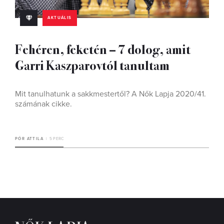
AKTUÁLIS
Fehéren, feketén – 7 dolog, amit
Garri Kaszparovtól tanultam
Mit tanulhatunk a sakkmestertől? A Nők Lapja 2020/41.
számának cikke.
PÓR ATTILA
5 PERC